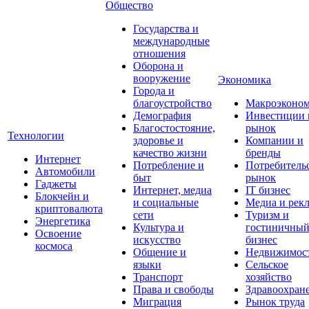
Общество
Государства и
международные
отношения
Оборона и
вооружение
Экономика
Города и
благоустройство
Макроэконо
Демография
Инвестиции 
Благостостояние,
рынок
Технологии
здоровье и
Компании и
качество жизни
бренды
Интернет
Потребление и
Потребитель
Автомобили
быт
рынок
Гаджеты
Интернет, медиа
IT бизнес
Блокчейн и
и социальные
Медиа и рек
криптовалюта
сети
Туризм и
Энергетика
Культура и
гостиничны
Освоение
искусство
бизнес
космоса
Общение и
Недвижимос
языки
Сельское
Транспорт
хозяйство
Права и свободы
Здравоохран
Миграция
Рынок труда