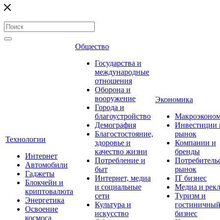
Общество
Государства и
международные
отношения
Оборона и
вооружение
Экономика
Города и
благоустройство
Макроэконо
Демография
Инвестиции 
Благостостояние,
рынок
Технологии
здоровье и
Компании и
качество жизни
бренды
Интернет
Потребление и
Потребитель
Автомобили
быт
рынок
Гаджеты
Интернет, медиа
IT бизнес
Блокчейн и
и социальные
Медиа и рек
криптовалюта
сети
Туризм и
Энергетика
Культура и
гостиничны
Освоение
искусство
бизнес
космоса