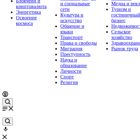
Блокчейн и
и социальные
Медиа и рек
криптовалюта
сети
Туризм и
Энергетика
Культура и
гостиничны
Освоение
искусство
бизнес
космоса
Общение и
Недвижимос
языки
Сельское
Транспорт
хозяйство
Права и свободы
Здравоохран
Миграция
Рынок труда
Преступность
Наука и
образование
Личности
Спорт
Религия