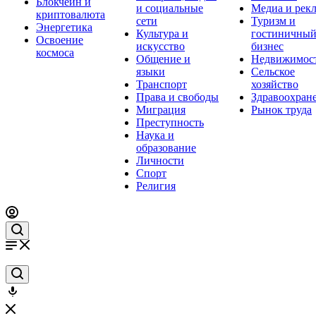
Блокчейн и
и социальные
Медиа и рек
криптовалюта
сети
Туризм и
Энергетика
Культура и
гостиничны
Освоение
искусство
бизнес
космоса
Общение и
Недвижимос
языки
Сельское
Транспорт
хозяйство
Права и свободы
Здравоохран
Миграция
Рынок труда
Преступность
Наука и
образование
Личности
Спорт
Религия