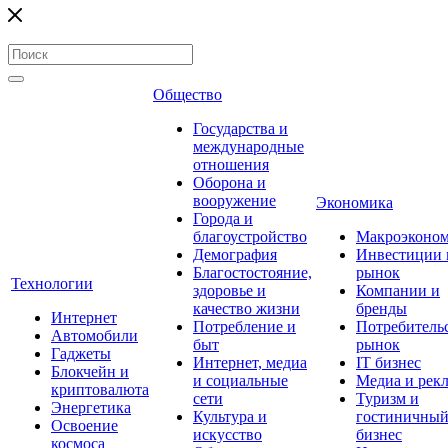
Общество
Государства и
международные
отношения
Оборона и
вооружение
Экономика
Города и
благоустройство
Макроэконо
Демография
Инвестиции 
Благостостояние,
рынок
Технологии
здоровье и
Компании и
качество жизни
бренды
Интернет
Потребление и
Потребитель
Автомобили
быт
рынок
Гаджеты
Интернет, медиа
IT бизнес
Блокчейн и
и социальные
Медиа и рек
криптовалюта
сети
Туризм и
Энергетика
Культура и
гостиничны
Освоение
искусство
бизнес
космоса