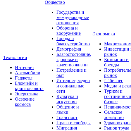
Общество
Государства и
международные
отношения
Оборона и
вооружение
Экономика
Города и
благоустройство
Макроэконо
Демография
Инвестиции 
Благостостояние,
рынок
Технологии
здоровье и
Компании и
качество жизни
бренды
Интернет
Потребление и
Потребитель
Автомобили
быт
рынок
Гаджеты
Интернет, медиа
IT бизнес
Блокчейн и
и социальные
Медиа и рек
криптовалюта
сети
Туризм и
Энергетика
Культура и
гостиничны
Освоение
искусство
бизнес
космоса
Общение и
Недвижимос
языки
Сельское
Транспорт
хозяйство
Права и свободы
Здравоохран
Миграция
Рынок труда