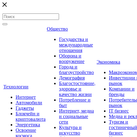
Общество
Государства и
международные
отношения
Оборона и
вооружение
Экономика
Города и
благоустройство
Макроэконо
Демография
Инвестиции 
Благостостояние,
рынок
Технологии
здоровье и
Компании и
качество жизни
бренды
Интернет
Потребление и
Потребитель
Автомобили
быт
рынок
Гаджеты
Интернет, медиа
IT бизнес
Блокчейн и
и социальные
Медиа и рек
криптовалюта
сети
Туризм и
Энергетика
Культура и
гостиничны
Освоение
искусство
бизнес
космоса