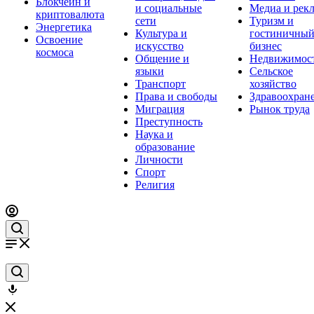
Блокчейн и
и социальные
Медиа и рек
криптовалюта
сети
Туризм и
Энергетика
Культура и
гостиничны
Освоение
искусство
бизнес
космоса
Общение и
Недвижимос
языки
Сельское
Транспорт
хозяйство
Права и свободы
Здравоохран
Миграция
Рынок труда
Преступность
Наука и
образование
Личности
Спорт
Религия