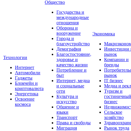
Общество
Государства и
международные
отношения
Оборона и
вооружение
Экономика
Города и
благоустройство
Макроэконо
Демография
Инвестиции 
Благостостояние,
рынок
Технологии
здоровье и
Компании и
качество жизни
бренды
Интернет
Потребление и
Потребитель
Автомобили
быт
рынок
Гаджеты
Интернет, медиа
IT бизнес
Блокчейн и
и социальные
Медиа и рек
криптовалюта
сети
Туризм и
Энергетика
Культура и
гостиничны
Освоение
искусство
бизнес
космоса
Общение и
Недвижимос
языки
Сельское
Транспорт
хозяйство
Права и свободы
Здравоохран
Миграция
Рынок труда