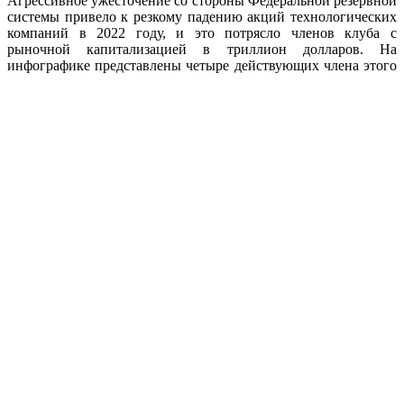
Агрессивное ужесточение со стороны Федеральной резервной
системы привело к резкому падению акций технологических
компаний в 2022 году, и это потрясло членов клуба с
рыночной капитализацией в триллион долларов. На
инфографике представлены четыре действующих члена этого
эксклюзивного клуба:
Apple
,
Microsoft
и
Aramco
, которые на
данный момент все еще значительно превышают отметку в 1
триллион долларов, и
Alphabet
, которая может выйти из этого
списка, если обстоятельства не изменятся в ближайшее время.
Google
указал, что сокращение крипто-рекламы оказало
большое влияние на доходы, и рекламные бюджеты
продолжают сокращаться, поскольку экономическая
неопределенность сохраняется.
Есть еще три бывших члена, чья рыночная капитализация
снова упала ниже 1 триллиона долларов:
Amazon
недавно
стала последней компанией, которая упала ниже 10-значного
порога. В ответ на плохо принятый инвесторами отчет о
прибылях и убытках и прогнозы о более низких расходах в
предстоящий праздничный сезон гигант электронной
коммерции приостановил набор корпоративных сотрудников
в обозримом будущем.
Хотя оценка
Tesla
в последние месяцы снизилась, Илон Маск
по-прежнему оптимистично оценивает перспективы
компании, заявляя, что в конечном итоге компания может