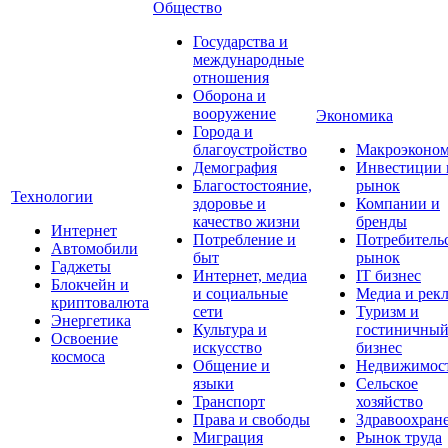
Общество
Государства и
международные
отношения
Оборона и
вооружение
Экономика
Города и
благоустройство
Макроэконо
Демография
Инвестиции 
Благостостояние,
рынок
Технологии
здоровье и
Компании и
качество жизни
бренды
Интернет
Потребление и
Потребитель
Автомобили
быт
рынок
Гаджеты
Интернет, медиа
IT бизнес
Блокчейн и
и социальные
Медиа и рек
криптовалюта
сети
Туризм и
Энергетика
Культура и
гостиничны
Освоение
искусство
бизнес
космоса
Общение и
Недвижимос
языки
Сельское
Транспорт
хозяйство
Права и свободы
Здравоохран
Миграция
Рынок труда