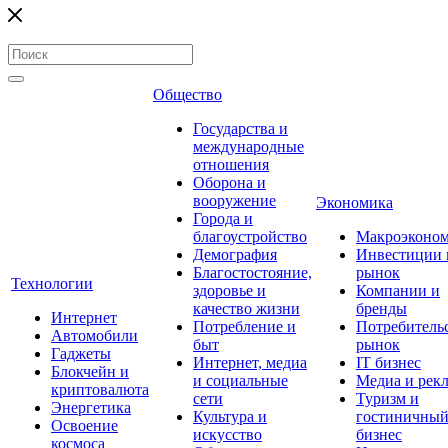
Общество
Государства и
международные
отношения
Оборона и
вооружение
Экономика
Города и
благоустройство
Макроэконо
Демография
Инвестиции 
Благостостояние,
рынок
Технологии
здоровье и
Компании и
качество жизни
бренды
Интернет
Потребление и
Потребитель
Автомобили
быт
рынок
Гаджеты
Интернет, медиа
IT бизнес
Блокчейн и
и социальные
Медиа и рек
криптовалюта
сети
Туризм и
Энергетика
Культура и
гостиничны
Освоение
искусство
бизнес
космоса