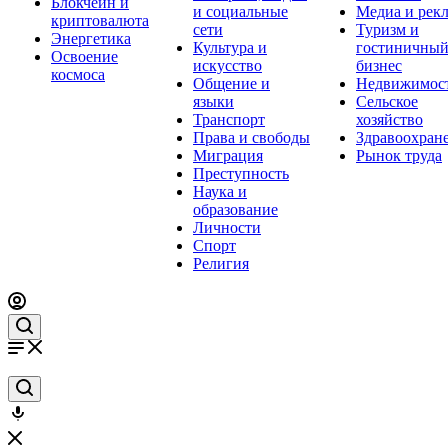
Блокчейн и
и социальные
Медиа и рек
криптовалюта
сети
Туризм и
Энергетика
Культура и
гостиничны
Освоение
искусство
бизнес
космоса
Общение и
Недвижимос
языки
Сельское
Транспорт
хозяйство
Права и свободы
Здравоохран
Миграция
Рынок труда
Преступность
Наука и
образование
Личности
Спорт
Религия