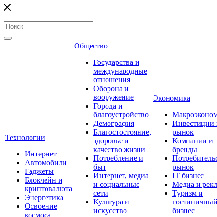
Общество
Государства и
международные
отношения
Оборона и
вооружение
Экономика
Города и
благоустройство
Макроэконо
Демография
Инвестиции 
Благостостояние,
рынок
Технологии
здоровье и
Компании и
качество жизни
бренды
Интернет
Потребление и
Потребитель
Автомобили
быт
рынок
Гаджеты
Интернет, медиа
IT бизнес
Блокчейн и
и социальные
Медиа и рек
криптовалюта
сети
Туризм и
Энергетика
Культура и
гостиничны
Освоение
искусство
бизнес
космоса