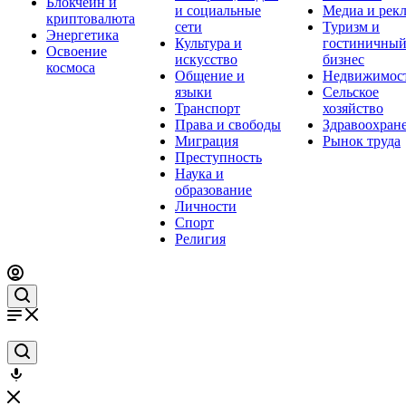
Блокчейн и
и социальные
Медиа и рек
криптовалюта
сети
Туризм и
Энергетика
Культура и
гостиничны
Освоение
искусство
бизнес
космоса
Общение и
Недвижимос
языки
Сельское
Транспорт
хозяйство
Права и свободы
Здравоохран
Миграция
Рынок труда
Преступность
Наука и
образование
Личности
Спорт
Религия