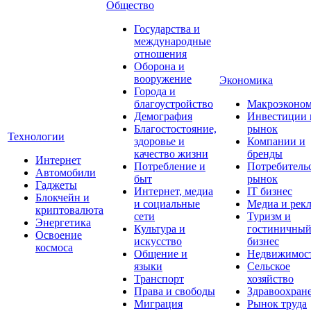
Общество
Государства и
международные
отношения
Оборона и
вооружение
Экономика
Города и
благоустройство
Макроэконо
Демография
Инвестиции 
Благостостояние,
рынок
Технологии
здоровье и
Компании и
качество жизни
бренды
Интернет
Потребление и
Потребитель
Автомобили
быт
рынок
Гаджеты
Интернет, медиа
IT бизнес
Блокчейн и
и социальные
Медиа и рек
криптовалюта
сети
Туризм и
Энергетика
Культура и
гостиничны
Освоение
искусство
бизнес
космоса
Общение и
Недвижимос
языки
Сельское
Транспорт
хозяйство
Права и свободы
Здравоохран
Миграция
Рынок труда