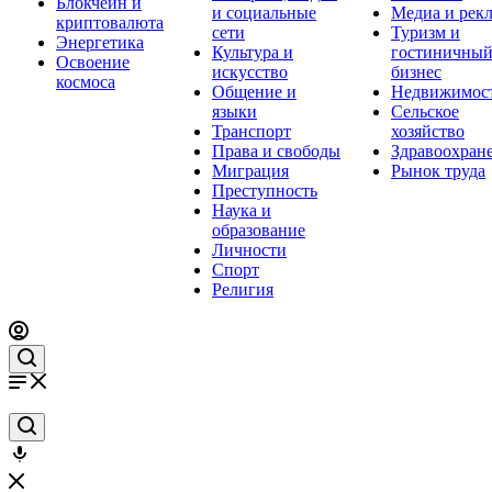
Блокчейн и
и социальные
Медиа и рек
криптовалюта
сети
Туризм и
Энергетика
Культура и
гостиничны
Освоение
искусство
бизнес
космоса
Общение и
Недвижимос
языки
Сельское
Транспорт
хозяйство
Права и свободы
Здравоохран
Миграция
Рынок труда
Преступность
Наука и
образование
Личности
Спорт
Религия