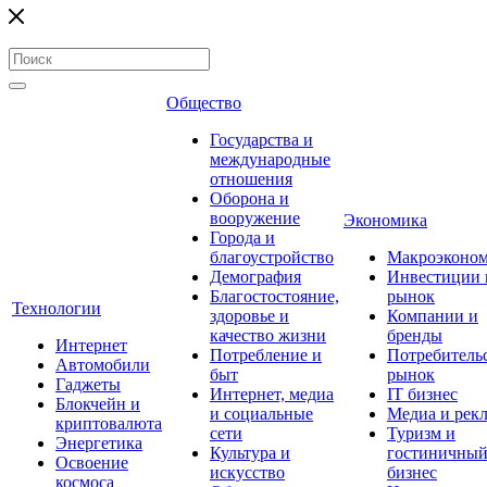
Общество
Государства и
международные
отношения
Оборона и
вооружение
Экономика
Города и
благоустройство
Макроэконо
Демография
Инвестиции 
Благостостояние,
рынок
Технологии
здоровье и
Компании и
качество жизни
бренды
Интернет
Потребление и
Потребитель
Автомобили
быт
рынок
Гаджеты
Интернет, медиа
IT бизнес
Блокчейн и
и социальные
Медиа и рек
криптовалюта
сети
Туризм и
Энергетика
Культура и
гостиничны
Освоение
искусство
бизнес
космоса