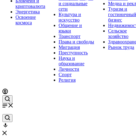
Блокчейн и
и социальные
Медиа и рек
криптовалюта
сети
Туризм и
Энергетика
Культура и
гостиничны
Освоение
искусство
бизнес
космоса
Общение и
Недвижимос
языки
Сельское
Транспорт
хозяйство
Права и свободы
Здравоохран
Миграция
Рынок труда
Преступность
Наука и
образование
Личности
Спорт
Религия