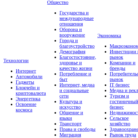
Общество
Государства и
международные
отношения
Оборона и
вооружение
Экономика
Города и
благоустройство
Макроэконо
Демография
Инвестиции 
Благостостояние,
рынок
Технологии
здоровье и
Компании и
качество жизни
бренды
Интернет
Потребление и
Потребитель
Автомобили
быт
рынок
Гаджеты
Интернет, медиа
IT бизнес
Блокчейн и
и социальные
Медиа и рек
криптовалюта
сети
Туризм и
Энергетика
Культура и
гостиничны
Освоение
искусство
бизнес
космоса
Общение и
Недвижимос
языки
Сельское
Транспорт
хозяйство
Права и свободы
Здравоохран
Миграция
Рынок труда