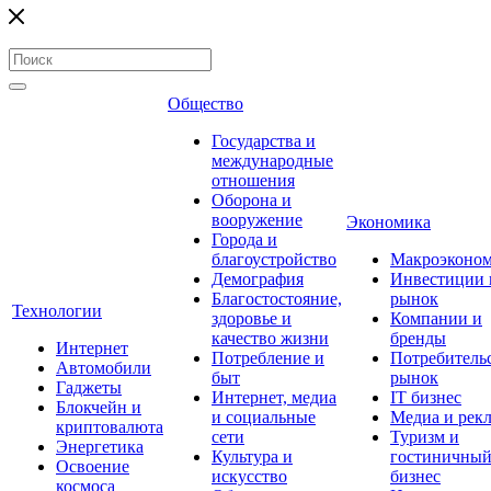
Общество
Государства и
международные
отношения
Оборона и
вооружение
Экономика
Города и
благоустройство
Макроэконо
Демография
Инвестиции 
Благостостояние,
рынок
Технологии
здоровье и
Компании и
качество жизни
бренды
Интернет
Потребление и
Потребитель
Автомобили
быт
рынок
Гаджеты
Интернет, медиа
IT бизнес
Блокчейн и
и социальные
Медиа и рек
криптовалюта
сети
Туризм и
Энергетика
Культура и
гостиничны
Освоение
искусство
бизнес
космоса