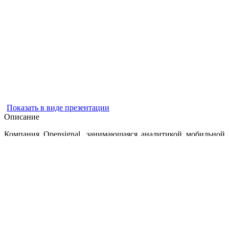
Показать в виде презентации
Описание
Компания Opensignal, занимающаяся аналитикой мобильной
связи, в середине апреля 2021 года опубликовала анализ
реальных измерений 5G во всех диапазонах частот, в котором
показаны скорости сети в крупных городах по всему миру.
Южная Корея
имеет самую высокую скорость загрузки 5G
среди всех стран со средней скоростью 361 Мбит/с, за ней
следуют
Тайвань
и
ОАЭ
с 309,9 Мбит/с и 269 Мбит/с
соответственно. Анализ показал, что опыт 5G в ведущих
городах был значительно лучше, чем в среднем по стране.
16-й по величине город Южной Кореи, Чонджу, имеет самую