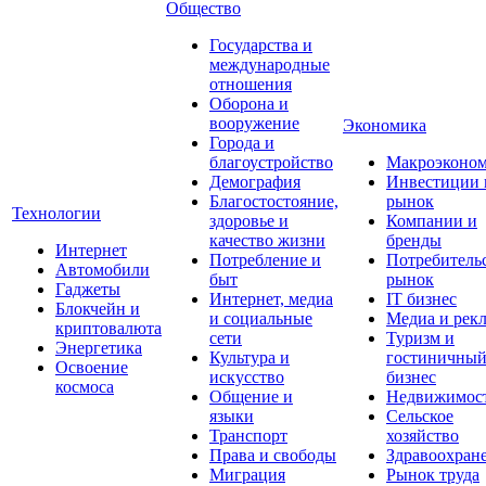
Общество
Государства и
международные
отношения
Оборона и
вооружение
Экономика
Города и
благоустройство
Макроэконо
Демография
Инвестиции 
Благостостояние,
рынок
Технологии
здоровье и
Компании и
качество жизни
бренды
Интернет
Потребление и
Потребитель
Автомобили
быт
рынок
Гаджеты
Интернет, медиа
IT бизнес
Блокчейн и
и социальные
Медиа и рек
криптовалюта
сети
Туризм и
Энергетика
Культура и
гостиничны
Освоение
искусство
бизнес
космоса
Общение и
Недвижимос
языки
Сельское
Транспорт
хозяйство
Права и свободы
Здравоохран
Миграция
Рынок труда