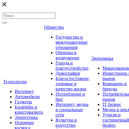
Общество
Государства и
международные
отношения
Оборона и
вооружение
Экономика
Города и
благоустройство
Макроэконо
Демография
Инвестиции 
Благостостояние,
рынок
Технологии
здоровье и
Компании и
качество жизни
бренды
Интернет
Потребление и
Потребитель
Автомобили
быт
рынок
Гаджеты
Интернет, медиа
IT бизнес
Блокчейн и
и социальные
Медиа и рек
криптовалюта
сети
Туризм и
Энергетика
Культура и
гостиничны
Освоение
искусство
бизнес
космоса