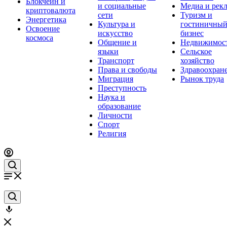
Блокчейн и
и социальные
Медиа и рек
криптовалюта
сети
Туризм и
Энергетика
Культура и
гостиничны
Освоение
искусство
бизнес
космоса
Общение и
Недвижимос
языки
Сельское
Транспорт
хозяйство
Права и свободы
Здравоохран
Миграция
Рынок труда
Преступность
Наука и
образование
Личности
Спорт
Религия