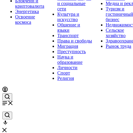
Блокчейн и
и социальные
Медиа и рек
криптовалюта
сети
Туризм и
Энергетика
Культура и
гостиничны
Освоение
искусство
бизнес
космоса
Общение и
Недвижимос
языки
Сельское
Транспорт
хозяйство
Права и свободы
Здравоохран
Миграция
Рынок труда
Преступность
Наука и
образование
Личности
Спорт
Религия