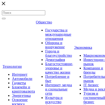
Общество
Государства и
международные
отношения
Оборона и
вооружение
Экономика
Города и
благоустройство
Макроэконо
Демография
Инвестиции 
Благостостояние,
рынок
Технологии
здоровье и
Компании и
качество жизни
бренды
Интернет
Потребление и
Потребитель
Автомобили
быт
рынок
Гаджеты
Интернет, медиа
IT бизнес
Блокчейн и
и социальные
Медиа и рек
криптовалюта
сети
Туризм и
Энергетика
Культура и
гостиничны
Освоение
искусство
бизнес
космоса