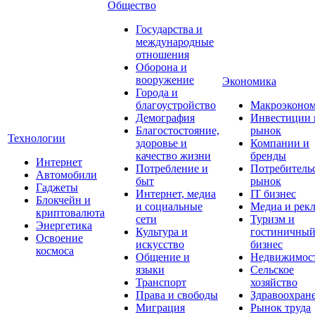
Общество
Государства и
международные
отношения
Оборона и
вооружение
Экономика
Города и
благоустройство
Макроэконо
Демография
Инвестиции 
Благостостояние,
рынок
Технологии
здоровье и
Компании и
качество жизни
бренды
Интернет
Потребление и
Потребитель
Автомобили
быт
рынок
Гаджеты
Интернет, медиа
IT бизнес
Блокчейн и
и социальные
Медиа и рек
криптовалюта
сети
Туризм и
Энергетика
Культура и
гостиничны
Освоение
искусство
бизнес
космоса
Общение и
Недвижимос
языки
Сельское
Транспорт
хозяйство
Права и свободы
Здравоохран
Миграция
Рынок труда