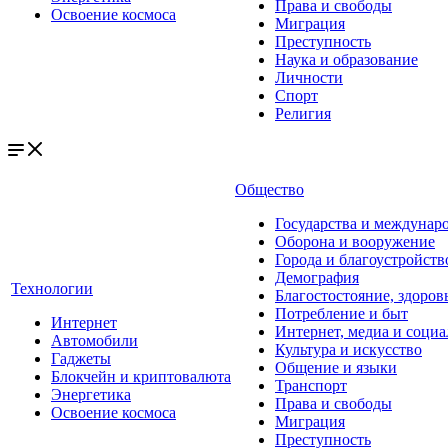
Права и свободы
Освоение космоса
Миграция
Преступность
Наука и образование
Личности
Спорт
Религия
Общество
Государства и междунар
Оборона и вооружение
Города и благоустройств
Демография
Технологии
Благостостояние, здоров
Потребление и быт
Интернет
Интернет, медиа и социа
Автомобили
Культура и искусство
Гаджеты
Общение и языки
Блокчейн и криптовалюта
Транспорт
Энергетика
Права и свободы
Освоение космоса
Миграция
Преступность