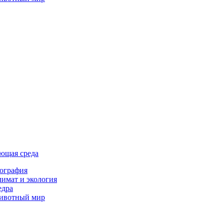
ющая среда
ография
имат и экология
едра
ивотный мир