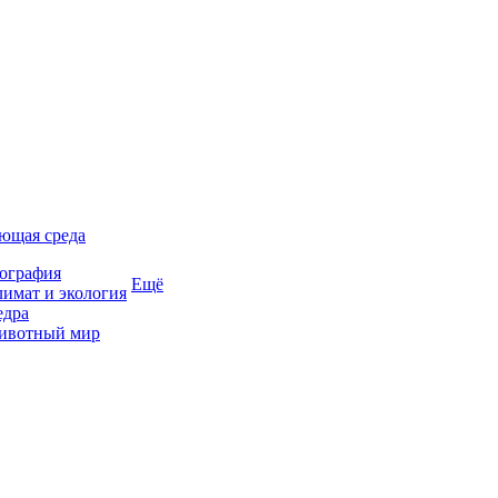
ющая среда
ография
Ещё
имат и экология
едра
ивотный мир