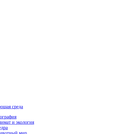
ющая среда
ография
имат и экология
едра
ивотный мир