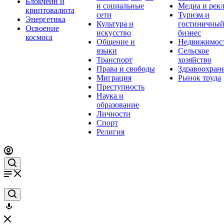
Блокчейн и
и социальные
Медиа и рек
криптовалюта
сети
Туризм и
Энергетика
Культура и
гостиничны
Освоение
искусство
бизнес
космоса
Общение и
Недвижимос
языки
Сельское
Транспорт
хозяйство
Права и свободы
Здравоохран
Миграция
Рынок труда
Преступность
Наука и
образование
Личности
Спорт
Религия