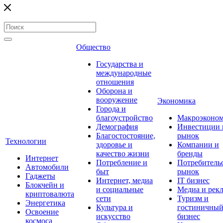
Общество
Государства и
международные
отношения
Оборона и
вооружение
Экономика
Города и
благоустройство
Макроэконо
Демография
Инвестиции 
Благостостояние,
рынок
Технологии
здоровье и
Компании и
качество жизни
бренды
Интернет
Потребление и
Потребитель
Автомобили
быт
рынок
Гаджеты
Интернет, медиа
IT бизнес
Блокчейн и
и социальные
Медиа и рек
криптовалюта
сети
Туризм и
Энергетика
Культура и
гостиничны
Освоение
искусство
бизнес
космоса