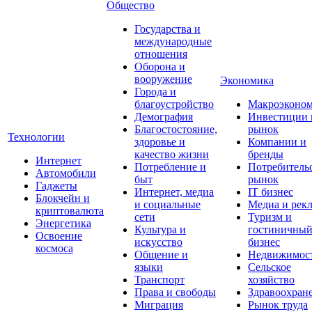
Общество
Государства и
международные
отношения
Оборона и
вооружение
Экономика
Города и
благоустройство
Макроэконо
Демография
Инвестиции 
Благостостояние,
рынок
Технологии
здоровье и
Компании и
качество жизни
бренды
Интернет
Потребление и
Потребитель
Автомобили
быт
рынок
Гаджеты
Интернет, медиа
IT бизнес
Блокчейн и
и социальные
Медиа и рек
криптовалюта
сети
Туризм и
Энергетика
Культура и
гостиничны
Освоение
искусство
бизнес
космоса
Общение и
Недвижимос
языки
Сельское
Транспорт
хозяйство
Права и свободы
Здравоохран
Миграция
Рынок труда