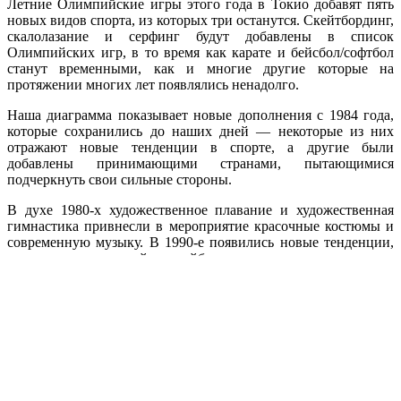
Летние Олимпийские игры этого года в Токио добавят пять
новых видов спорта, из которых три останутся. Скейтбординг,
скалолазание и серфинг будут добавлены в список
Олимпийских игр, в то время как карате и бейсбол/софтбол
станут временными, как и многие другие которые на
протяжении многих лет появлялись ненадолго.
Наша диаграмма показывает новые дополнения с 1984 года,
которые сохранились до наших дней — некоторые из них
отражают новые тенденции в спорте, а другие были
добавлены принимающими странами, пытающимися
подчеркнуть свои сильные стороны.
В духе 1980-х художественное плавание и художественная
гимнастика привнесли в мероприятие красочные костюмы и
современную музыку. В 1990-е появились новые тенденции,
такие как пляжный волейбол и катание на горных
велосипедах, а в 2000-е то же самое произошло с прыжками
на батуте, триатлоном и велосипедный мотокросс (BMX).
Единственными видами спорта, добавленными в эпоху 2010-
х, были регби и гольф, вновь представленные в Олимпийских
играх 2016 года в Рио-де-Жанейро.
Внимательные наблюдатели уловят еще одну тенденцию в
новых олимпийских дополнениях. В 1988 году в Сеуле