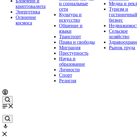
Блокчейн и
и социальные
Медиа и рек
криптовалюта
сети
Туризм и
Энергетика
Культура и
гостиничны
Освоение
искусство
бизнес
космоса
Общение и
Недвижимос
языки
Сельское
Транспорт
хозяйство
Права и свободы
Здравоохран
Миграция
Рынок труда
Преступность
Наука и
образование
Личности
Спорт
Религия