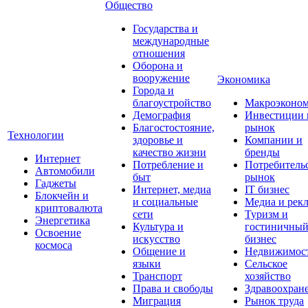
Общество
Государства и
международные
отношения
Оборона и
вооружение
Экономика
Города и
благоустройство
Макроэконо
Демография
Инвестиции 
Благостостояние,
рынок
Технологии
здоровье и
Компании и
качество жизни
бренды
Интернет
Потребление и
Потребитель
Автомобили
быт
рынок
Гаджеты
Интернет, медиа
IT бизнес
Блокчейн и
и социальные
Медиа и рек
криптовалюта
сети
Туризм и
Энергетика
Культура и
гостиничны
Освоение
искусство
бизнес
космоса
Общение и
Недвижимос
языки
Сельское
Транспорт
хозяйство
Права и свободы
Здравоохран
Миграция
Рынок труда