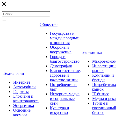
Общество
Государства и
международные
отношения
Оборона и
вооружение
Экономика
Города и
благоустройство
Макроэконо
Демография
Инвестиции 
Благостостояние,
рынок
Технологии
здоровье и
Компании и
качество жизни
бренды
Интернет
Потребление и
Потребитель
Автомобили
быт
рынок
Гаджеты
Интернет, медиа
IT бизнес
Блокчейн и
и социальные
Медиа и рек
криптовалюта
сети
Туризм и
Энергетика
Культура и
гостиничны
Освоение
искусство
бизнес
космоса