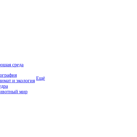
ющая среда
ография
Ещё
имат и экология
едра
ивотный мир