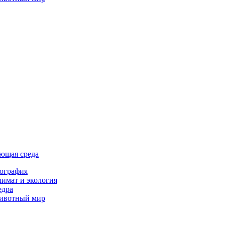
ющая среда
ография
имат и экология
едра
ивотный мир