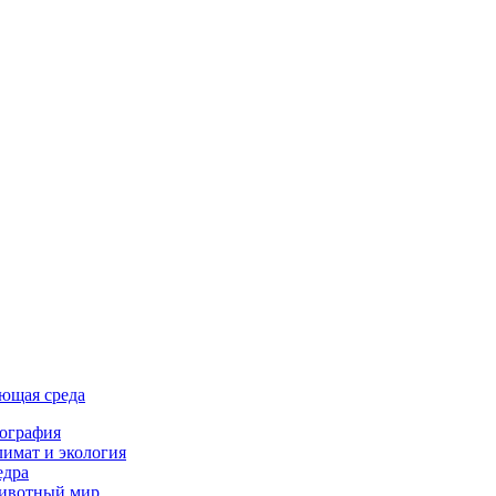
ющая среда
ография
имат и экология
едра
ивотный мир