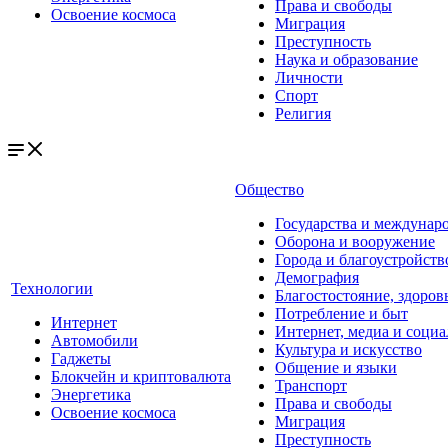
Права и свободы
Освоение космоса
Миграция
Преступность
Наука и образование
Личности
Спорт
Религия
Общество
Государства и междунар
Оборона и вооружение
Города и благоустройств
Демография
Технологии
Благостостояние, здоров
Потребление и быт
Интернет
Интернет, медиа и социа
Автомобили
Культура и искусство
Гаджеты
Общение и языки
Блокчейн и криптовалюта
Транспорт
Энергетика
Права и свободы
Освоение космоса
Миграция
Преступность