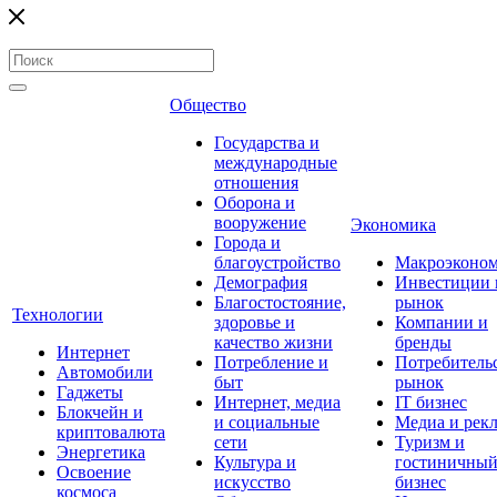
Общество
Государства и
международные
отношения
Оборона и
вооружение
Экономика
Города и
благоустройство
Макроэконо
Демография
Инвестиции 
Благостостояние,
рынок
Технологии
здоровье и
Компании и
качество жизни
бренды
Интернет
Потребление и
Потребитель
Автомобили
быт
рынок
Гаджеты
Интернет, медиа
IT бизнес
Блокчейн и
и социальные
Медиа и рек
криптовалюта
сети
Туризм и
Энергетика
Культура и
гостиничны
Освоение
искусство
бизнес
космоса