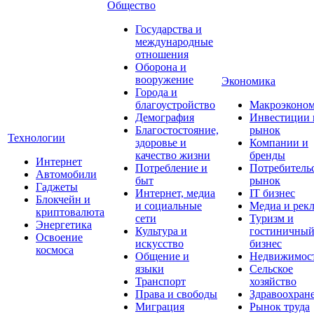
Общество
Государства и
международные
отношения
Оборона и
вооружение
Экономика
Города и
благоустройство
Макроэконо
Демография
Инвестиции 
Благостостояние,
рынок
Технологии
здоровье и
Компании и
качество жизни
бренды
Интернет
Потребление и
Потребитель
Автомобили
быт
рынок
Гаджеты
Интернет, медиа
IT бизнес
Блокчейн и
и социальные
Медиа и рек
криптовалюта
сети
Туризм и
Энергетика
Культура и
гостиничны
Освоение
искусство
бизнес
космоса
Общение и
Недвижимос
языки
Сельское
Транспорт
хозяйство
Права и свободы
Здравоохран
Миграция
Рынок труда