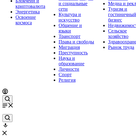
Блокчейн и
и социальные
Медиа и рек
криптовалюта
сети
Туризм и
Энергетика
Культура и
гостиничны
Освоение
искусство
бизнес
космоса
Общение и
Недвижимос
языки
Сельское
Транспорт
хозяйство
Права и свободы
Здравоохран
Миграция
Рынок труда
Преступность
Наука и
образование
Личности
Спорт
Религия