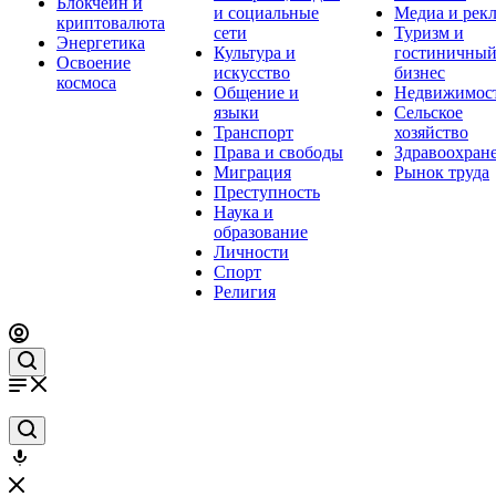
Блокчейн и
и социальные
Медиа и рек
криптовалюта
сети
Туризм и
Энергетика
Культура и
гостиничны
Освоение
искусство
бизнес
космоса
Общение и
Недвижимос
языки
Сельское
Транспорт
хозяйство
Права и свободы
Здравоохран
Миграция
Рынок труда
Преступность
Наука и
образование
Личности
Спорт
Религия