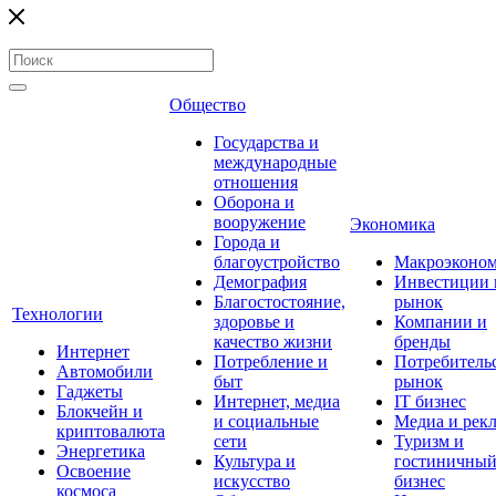
Общество
Государства и
международные
отношения
Оборона и
вооружение
Экономика
Города и
благоустройство
Макроэконо
Демография
Инвестиции 
Благостостояние,
рынок
Технологии
здоровье и
Компании и
качество жизни
бренды
Интернет
Потребление и
Потребитель
Автомобили
быт
рынок
Гаджеты
Интернет, медиа
IT бизнес
Блокчейн и
и социальные
Медиа и рек
криптовалюта
сети
Туризм и
Энергетика
Культура и
гостиничны
Освоение
искусство
бизнес
космоса