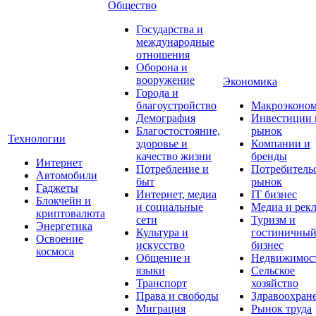
Общество
Государства и
международные
отношения
Оборона и
вооружение
Экономика
Города и
благоустройство
Макроэконо
Демография
Инвестиции 
Благостостояние,
рынок
Технологии
здоровье и
Компании и
качество жизни
бренды
Интернет
Потребление и
Потребитель
Автомобили
быт
рынок
Гаджеты
Интернет, медиа
IT бизнес
Блокчейн и
и социальные
Медиа и рек
криптовалюта
сети
Туризм и
Энергетика
Культура и
гостиничны
Освоение
искусство
бизнес
космоса
Общение и
Недвижимос
языки
Сельское
Транспорт
хозяйство
Права и свободы
Здравоохран
Миграция
Рынок труда