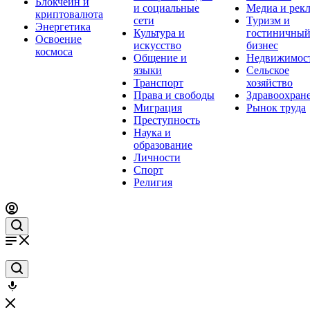
Блокчейн и
и социальные
Медиа и рек
криптовалюта
сети
Туризм и
Энергетика
Культура и
гостиничны
Освоение
искусство
бизнес
космоса
Общение и
Недвижимос
языки
Сельское
Транспорт
хозяйство
Права и свободы
Здравоохран
Миграция
Рынок труда
Преступность
Наука и
образование
Личности
Спорт
Религия