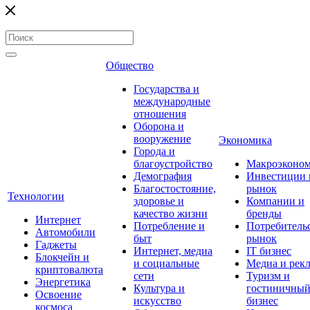
Общество
Государства и
международные
отношения
Оборона и
вооружение
Экономика
Города и
благоустройство
Макроэконо
Демография
Инвестиции 
Благостостояние,
рынок
Технологии
здоровье и
Компании и
качество жизни
бренды
Интернет
Потребление и
Потребитель
Автомобили
быт
рынок
Гаджеты
Интернет, медиа
IT бизнес
Блокчейн и
и социальные
Медиа и рек
криптовалюта
сети
Туризм и
Энергетика
Культура и
гостиничны
Освоение
искусство
бизнес
космоса