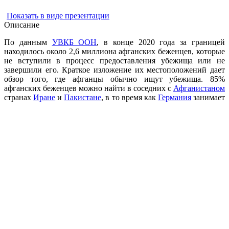
Показать в виде презентации
Описание
По данным
УВКБ ООН
, в конце 2020 года за границей
находилось около 2,6 миллиона афганских беженцев, которые
не вступили в процесс предоставления убежища или не
завершили его. Краткое изложение их местоположений дает
обзор того, где афганцы обычно ищут убежища. 85%
афганских беженцев можно найти в соседних с
Афганистаном
странах
Иране
и
Пакистане
, в то время как
Германия
занимает
третье место с 148 000 – или около 5,5% афганских беженцев
на конец 2020 года.
Австрия
,
Франция
и
Швеция
являются другими основными
направлениями для афганских беженцев в Европе. Согласно
последнему отчету
Европейского союза
, в 1 квартале 2021
года около 7000 афганцев получили постоянный или
временный правовой статус в ЕС. По меньшей мере 2200 из
них находились в
Греции
, 1800 - во Франции, 1000 - в
Германии и около 700 - в
Италии
, составляя меньшие
контингенты в других государствах ЕС. В целом, беженцы из
Афганистана имели 62-процентный шанс получить признание
в ЕС, хотя многим из них было предоставлено лишь
временное право остаться. И, наоборот, Франция и Германия