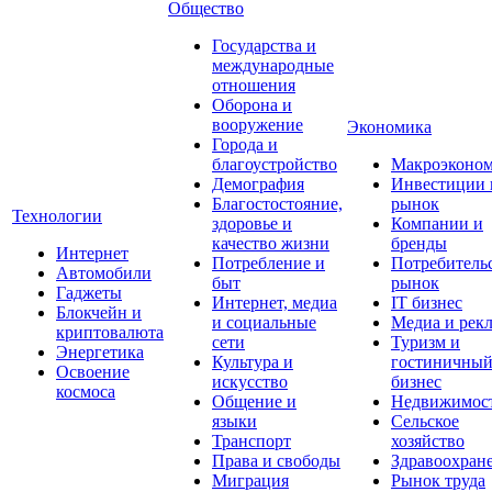
Общество
Государства и
международные
отношения
Оборона и
вооружение
Экономика
Города и
благоустройство
Макроэконо
Демография
Инвестиции 
Благостостояние,
рынок
Технологии
здоровье и
Компании и
качество жизни
бренды
Интернет
Потребление и
Потребитель
Автомобили
быт
рынок
Гаджеты
Интернет, медиа
IT бизнес
Блокчейн и
и социальные
Медиа и рек
криптовалюта
сети
Туризм и
Энергетика
Культура и
гостиничны
Освоение
искусство
бизнес
космоса
Общение и
Недвижимос
языки
Сельское
Транспорт
хозяйство
Права и свободы
Здравоохран
Миграция
Рынок труда