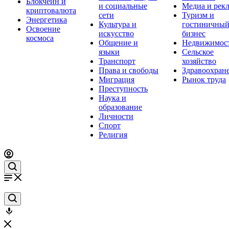
Блокчейн и
и социальные
Медиа и рек
криптовалюта
сети
Туризм и
Энергетика
Культура и
гостиничны
Освоение
искусство
бизнес
космоса
Общение и
Недвижимос
языки
Сельское
Транспорт
хозяйство
Права и свободы
Здравоохран
Миграция
Рынок труда
Преступность
Наука и
образование
Личности
Спорт
Религия