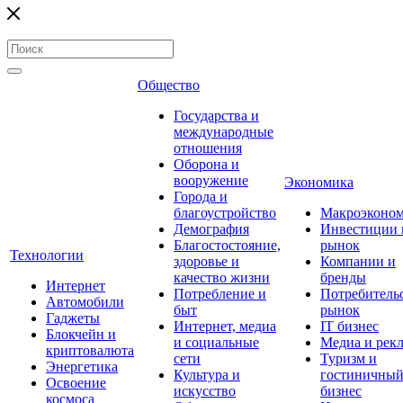
Общество
Государства и
международные
отношения
Оборона и
вооружение
Экономика
Города и
благоустройство
Макроэконо
Демография
Инвестиции 
Благостостояние,
рынок
Технологии
здоровье и
Компании и
качество жизни
бренды
Интернет
Потребление и
Потребитель
Автомобили
быт
рынок
Гаджеты
Интернет, медиа
IT бизнес
Блокчейн и
и социальные
Медиа и рек
криптовалюта
сети
Туризм и
Энергетика
Культура и
гостиничны
Освоение
искусство
бизнес
космоса