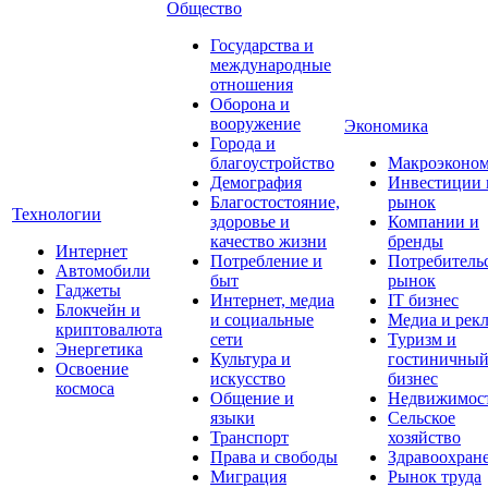
Общество
Государства и
международные
отношения
Оборона и
вооружение
Экономика
Города и
благоустройство
Макроэконо
Демография
Инвестиции 
Благостостояние,
рынок
Технологии
здоровье и
Компании и
качество жизни
бренды
Интернет
Потребление и
Потребитель
Автомобили
быт
рынок
Гаджеты
Интернет, медиа
IT бизнес
Блокчейн и
и социальные
Медиа и рек
криптовалюта
сети
Туризм и
Энергетика
Культура и
гостиничны
Освоение
искусство
бизнес
космоса
Общение и
Недвижимос
языки
Сельское
Транспорт
хозяйство
Права и свободы
Здравоохран
Миграция
Рынок труда