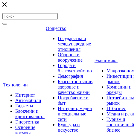
Общество
Государства и
международные
отношения
Оборона и
вооружение
Экономика
Города и
благоустройство
Макроэконо
Демография
Инвестиции 
Благостостояние,
рынок
Технологии
здоровье и
Компании и
качество жизни
бренды
Интернет
Потребление и
Потребитель
Автомобили
быт
рынок
Гаджеты
Интернет, медиа
IT бизнес
Блокчейн и
и социальные
Медиа и рек
криптовалюта
сети
Туризм и
Энергетика
Культура и
гостиничны
Освоение
искусство
бизнес
космоса