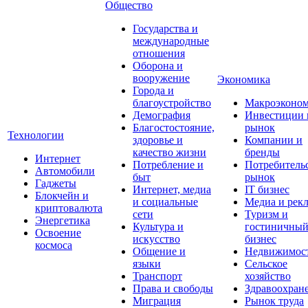
Общество
Государства и
международные
отношения
Оборона и
вооружение
Экономика
Города и
благоустройство
Макроэконо
Демография
Инвестиции 
Благостостояние,
рынок
Технологии
здоровье и
Компании и
качество жизни
бренды
Интернет
Потребление и
Потребитель
Автомобили
быт
рынок
Гаджеты
Интернет, медиа
IT бизнес
Блокчейн и
и социальные
Медиа и рек
криптовалюта
сети
Туризм и
Энергетика
Культура и
гостиничны
Освоение
искусство
бизнес
космоса
Общение и
Недвижимос
языки
Сельское
Транспорт
хозяйство
Права и свободы
Здравоохран
Миграция
Рынок труда