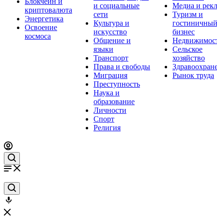
Блокчейн и
и социальные
Медиа и рек
криптовалюта
сети
Туризм и
Энергетика
Культура и
гостиничны
Освоение
искусство
бизнес
космоса
Общение и
Недвижимос
языки
Сельское
Транспорт
хозяйство
Права и свободы
Здравоохран
Миграция
Рынок труда
Преступность
Наука и
образование
Личности
Спорт
Религия