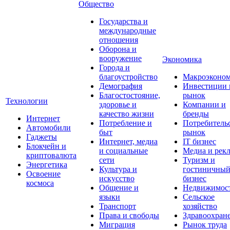
Общество
Государства и
международные
отношения
Оборона и
вооружение
Экономика
Города и
благоустройство
Макроэконо
Демография
Инвестиции 
Благостостояние,
рынок
Технологии
здоровье и
Компании и
качество жизни
бренды
Интернет
Потребление и
Потребитель
Автомобили
быт
рынок
Гаджеты
Интернет, медиа
IT бизнес
Блокчейн и
и социальные
Медиа и рек
криптовалюта
сети
Туризм и
Энергетика
Культура и
гостиничны
Освоение
искусство
бизнес
космоса
Общение и
Недвижимос
языки
Сельское
Транспорт
хозяйство
Права и свободы
Здравоохран
Миграция
Рынок труда