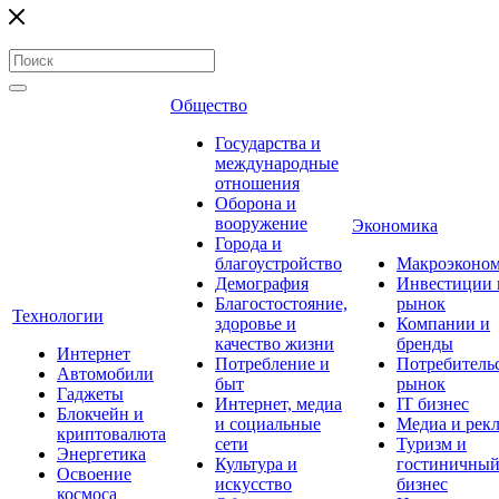
Общество
Государства и
международные
отношения
Оборона и
вооружение
Экономика
Города и
благоустройство
Макроэконо
Демография
Инвестиции 
Благостостояние,
рынок
Технологии
здоровье и
Компании и
качество жизни
бренды
Интернет
Потребление и
Потребитель
Автомобили
быт
рынок
Гаджеты
Интернет, медиа
IT бизнес
Блокчейн и
и социальные
Медиа и рек
криптовалюта
сети
Туризм и
Энергетика
Культура и
гостиничны
Освоение
искусство
бизнес
космоса