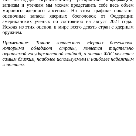
записям и утечкам мы можем представить себе весь объем
мирового ядерного арсенала. На этом графике показаны
оценочные запасы ядерных боеголовок от Федерации
американских ученых по состоянию на август 2021 года.
Исходя из этих оценок, в мире всего девять стран с ядерным
оружием.
Примечание: Точное количество ядерных боеголовок,
которыми обладают страны, является тщательно
охраняемой государственной тайной, а оценка ФАС является
самым близким, наиболее используемым и наиболее надежным
значением.
Ядерное оружие в странах мира
Гонка ядерных вооружений всегда была сосредоточена вокруг
США
и
России
. После окончания Второй мировой войны и
начала холодной две мировые сверхдержавы стремились
создать больше ядерного оружия (и более боеспособного
ядерного оружия). Даже в то время как международные
организации лоббировали прекращение ядерного
распространения, мировые запасы ядерного оружия выросли
до пика в 70 300 боеголовок в 1986 году. По мере того, как
соглашения о вооружениях и договоры о нераспространении
начали набирать все больший импульс, США и Россия
сократили запасы, в то время как начали появляться новые