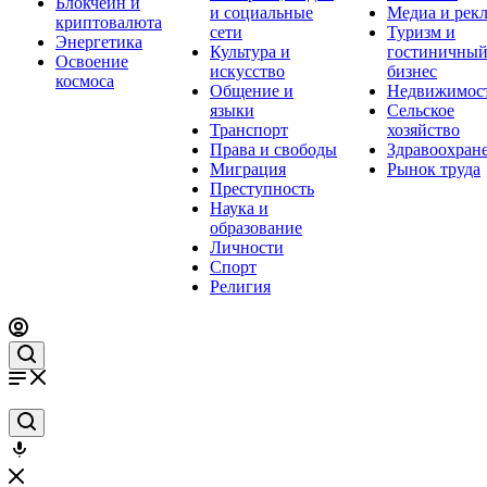
Блокчейн и
и социальные
Медиа и рек
криптовалюта
сети
Туризм и
Энергетика
Культура и
гостиничны
Освоение
искусство
бизнес
космоса
Общение и
Недвижимос
языки
Сельское
Транспорт
хозяйство
Права и свободы
Здравоохран
Миграция
Рынок труда
Преступность
Наука и
образование
Личности
Спорт
Религия