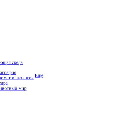
ющая среда
ография
Ещё
имат и экология
едра
ивотный мир