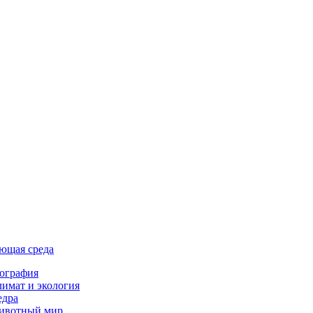
ющая среда
ография
имат и экология
едра
ивотный мир