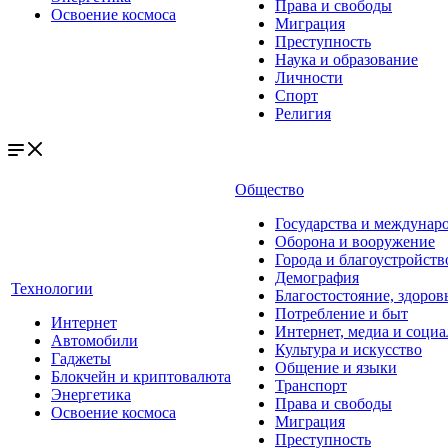
Права и свободы
Освоение космоса
Миграция
Преступность
Наука и образование
Личности
Спорт
Религия
Общество
Государства и междунар
Оборона и вооружение
Города и благоустройств
Демография
Технологии
Благостостояние, здоров
Потребление и быт
Интернет
Интернет, медиа и социа
Автомобили
Культура и искусство
Гаджеты
Общение и языки
Блокчейн и криптовалюта
Транспорт
Энергетика
Права и свободы
Освоение космоса
Миграция
Преступность