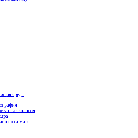
ющая среда
ография
имат и экология
едра
ивотный мир