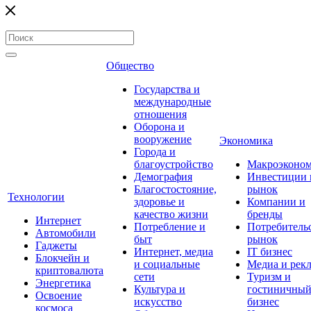
Общество
Государства и
международные
отношения
Оборона и
вооружение
Экономика
Города и
благоустройство
Макроэконо
Демография
Инвестиции 
Благостостояние,
рынок
Технологии
здоровье и
Компании и
качество жизни
бренды
Интернет
Потребление и
Потребитель
Автомобили
быт
рынок
Гаджеты
Интернет, медиа
IT бизнес
Блокчейн и
и социальные
Медиа и рек
криптовалюта
сети
Туризм и
Энергетика
Культура и
гостиничны
Освоение
искусство
бизнес
космоса