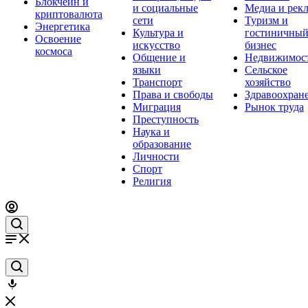
Блокчейн и
и социальные
Медиа и рек
криптовалюта
сети
Туризм и
Энергетика
Культура и
гостиничны
Освоение
искусство
бизнес
космоса
Общение и
Недвижимос
языки
Сельское
Транспорт
хозяйство
Права и свободы
Здравоохран
Миграция
Рынок труда
Преступность
Наука и
образование
Личности
Спорт
Религия