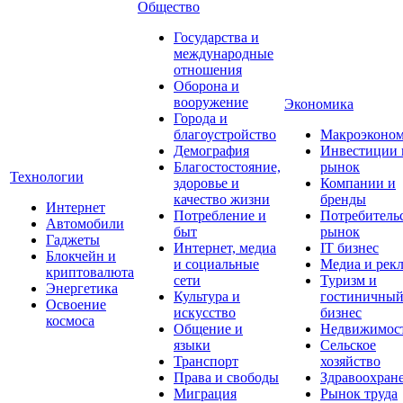
Общество
Государства и
международные
отношения
Оборона и
вооружение
Экономика
Города и
благоустройство
Макроэконо
Демография
Инвестиции 
Благостостояние,
рынок
Технологии
здоровье и
Компании и
качество жизни
бренды
Интернет
Потребление и
Потребитель
Автомобили
быт
рынок
Гаджеты
Интернет, медиа
IT бизнес
Блокчейн и
и социальные
Медиа и рек
криптовалюта
сети
Туризм и
Энергетика
Культура и
гостиничны
Освоение
искусство
бизнес
космоса
Общение и
Недвижимос
языки
Сельское
Транспорт
хозяйство
Права и свободы
Здравоохран
Миграция
Рынок труда