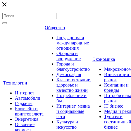
Общество
Государства и
международные
отношения
Оборона и
вооружение
Экономика
Города и
благоустройство
Макроэконо
Демография
Инвестиции 
Благостостояние,
рынок
Технологии
здоровье и
Компании и
качество жизни
бренды
Интернет
Потребление и
Потребитель
Автомобили
быт
рынок
Гаджеты
Интернет, медиа
IT бизнес
Блокчейн и
и социальные
Медиа и рек
криптовалюта
сети
Туризм и
Энергетика
Культура и
гостиничны
Освоение
искусство
бизнес
космоса