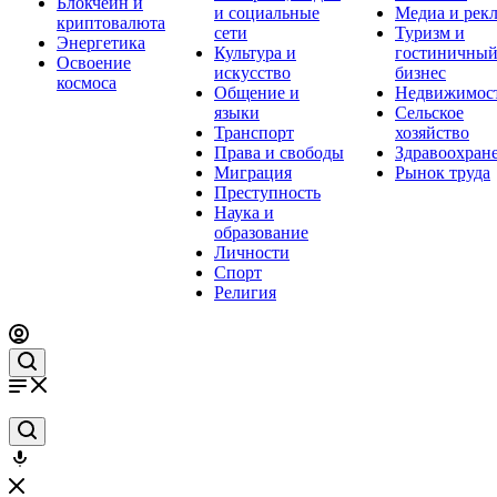
Блокчейн и
и социальные
Медиа и рек
криптовалюта
сети
Туризм и
Энергетика
Культура и
гостиничны
Освоение
искусство
бизнес
космоса
Общение и
Недвижимос
языки
Сельское
Транспорт
хозяйство
Права и свободы
Здравоохран
Миграция
Рынок труда
Преступность
Наука и
образование
Личности
Спорт
Религия