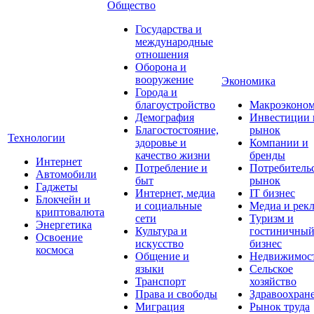
Общество
Государства и
международные
отношения
Оборона и
вооружение
Экономика
Города и
благоустройство
Макроэконо
Демография
Инвестиции 
Благостостояние,
рынок
Технологии
здоровье и
Компании и
качество жизни
бренды
Интернет
Потребление и
Потребитель
Автомобили
быт
рынок
Гаджеты
Интернет, медиа
IT бизнес
Блокчейн и
и социальные
Медиа и рек
криптовалюта
сети
Туризм и
Энергетика
Культура и
гостиничны
Освоение
искусство
бизнес
космоса
Общение и
Недвижимос
языки
Сельское
Транспорт
хозяйство
Права и свободы
Здравоохран
Миграция
Рынок труда