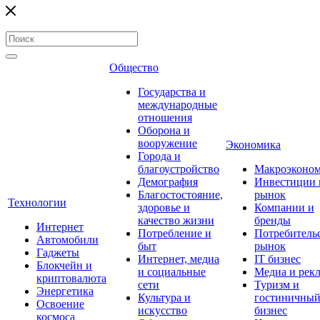
Общество
Государства и
международные
отношения
Оборона и
вооружение
Экономика
Города и
благоустройство
Макроэконо
Демография
Инвестиции 
Благостостояние,
рынок
Технологии
здоровье и
Компании и
качество жизни
бренды
Интернет
Потребление и
Потребитель
Автомобили
быт
рынок
Гаджеты
Интернет, медиа
IT бизнес
Блокчейн и
и социальные
Медиа и рек
криптовалюта
сети
Туризм и
Энергетика
Культура и
гостиничны
Освоение
искусство
бизнес
космоса