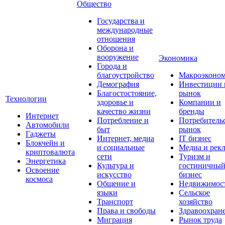
Общество
Государства и
международные
отношения
Оборона и
вооружение
Экономика
Города и
благоустройство
Макроэконо
Демография
Инвестиции 
Благостостояние,
рынок
Технологии
здоровье и
Компании и
качество жизни
бренды
Интернет
Потребление и
Потребитель
Автомобили
быт
рынок
Гаджеты
Интернет, медиа
IT бизнес
Блокчейн и
и социальные
Медиа и рек
криптовалюта
сети
Туризм и
Энергетика
Культура и
гостиничны
Освоение
искусство
бизнес
космоса
Общение и
Недвижимос
языки
Сельское
Транспорт
хозяйство
Права и свободы
Здравоохран
Миграция
Рынок труда