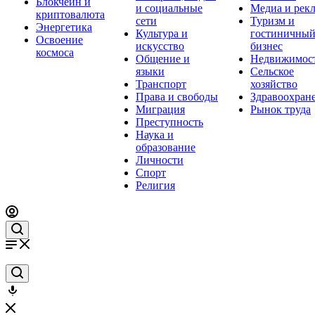
Блокчейн и
и социальные
Медиа и рек
криптовалюта
сети
Туризм и
Энергетика
Культура и
гостиничны
Освоение
искусство
бизнес
космоса
Общение и
Недвижимос
языки
Сельское
Транспорт
хозяйство
Права и свободы
Здравоохран
Миграция
Рынок труда
Преступность
Наука и
образование
Личности
Спорт
Религия