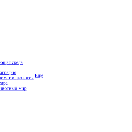
ющая среда
ография
Ещё
имат и экология
едра
ивотный мир