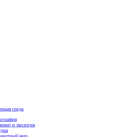
ющая среда
ография
имат и экология
едра
ивотный мир