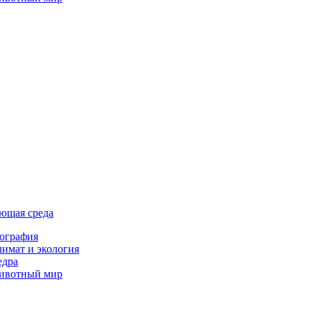
ющая среда
ография
имат и экология
едра
ивотный мир