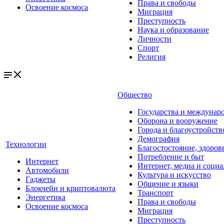
Права и свободы
Освоение космоса
Миграция
Преступность
Наука и образование
Личности
Спорт
Религия
Общество
Государства и междунар
Оборона и вооружение
Города и благоустройств
Демография
Технологии
Благостостояние, здоров
Потребление и быт
Интернет
Интернет, медиа и социа
Автомобили
Культура и искусство
Гаджеты
Общение и языки
Блокчейн и криптовалюта
Транспорт
Энергетика
Права и свободы
Освоение космоса
Миграция
Преступность