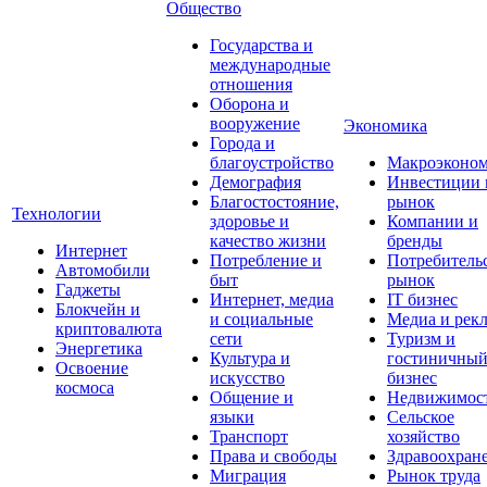
Общество
Государства и
международные
отношения
Оборона и
вооружение
Экономика
Города и
благоустройство
Макроэконо
Демография
Инвестиции 
Благостостояние,
рынок
Технологии
здоровье и
Компании и
качество жизни
бренды
Интернет
Потребление и
Потребитель
Автомобили
быт
рынок
Гаджеты
Интернет, медиа
IT бизнес
Блокчейн и
и социальные
Медиа и рек
криптовалюта
сети
Туризм и
Энергетика
Культура и
гостиничны
Освоение
искусство
бизнес
космоса
Общение и
Недвижимос
языки
Сельское
Транспорт
хозяйство
Права и свободы
Здравоохран
Миграция
Рынок труда