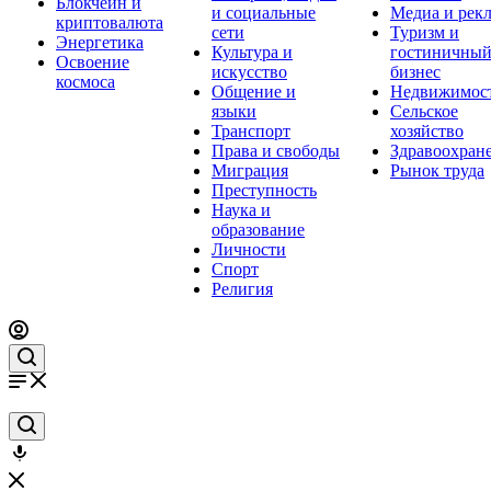
Блокчейн и
и социальные
Медиа и рек
криптовалюта
сети
Туризм и
Энергетика
Культура и
гостиничны
Освоение
искусство
бизнес
космоса
Общение и
Недвижимос
языки
Сельское
Транспорт
хозяйство
Права и свободы
Здравоохран
Миграция
Рынок труда
Преступность
Наука и
образование
Личности
Спорт
Религия