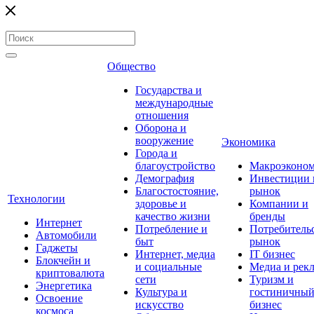
Общество
Государства и
международные
отношения
Оборона и
вооружение
Экономика
Города и
благоустройство
Макроэконо
Демография
Инвестиции 
Благостостояние,
рынок
Технологии
здоровье и
Компании и
качество жизни
бренды
Интернет
Потребление и
Потребитель
Автомобили
быт
рынок
Гаджеты
Интернет, медиа
IT бизнес
Блокчейн и
и социальные
Медиа и рек
криптовалюта
сети
Туризм и
Энергетика
Культура и
гостиничны
Освоение
искусство
бизнес
космоса