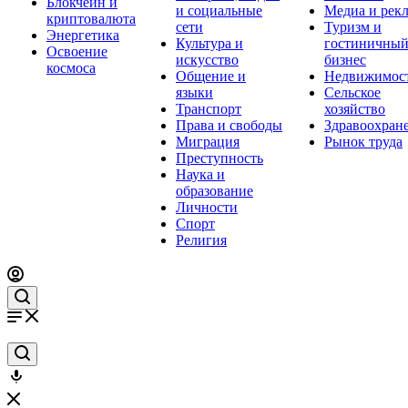
Блокчейн и
и социальные
Медиа и рек
криптовалюта
сети
Туризм и
Энергетика
Культура и
гостиничны
Освоение
искусство
бизнес
космоса
Общение и
Недвижимос
языки
Сельское
Транспорт
хозяйство
Права и свободы
Здравоохран
Миграция
Рынок труда
Преступность
Наука и
образование
Личности
Спорт
Религия