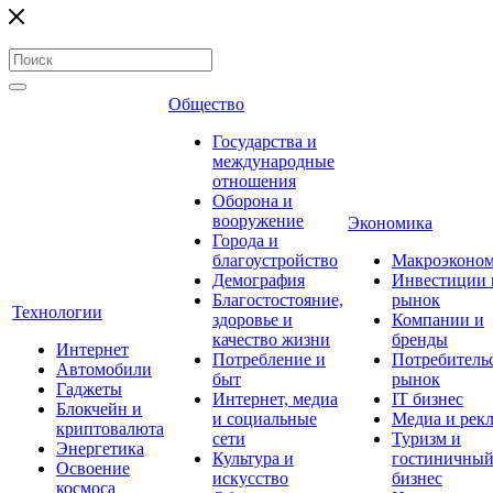
Общество
Государства и
международные
отношения
Оборона и
вооружение
Экономика
Города и
благоустройство
Макроэконо
Демография
Инвестиции 
Благостостояние,
рынок
Технологии
здоровье и
Компании и
качество жизни
бренды
Интернет
Потребление и
Потребитель
Автомобили
быт
рынок
Гаджеты
Интернет, медиа
IT бизнес
Блокчейн и
и социальные
Медиа и рек
криптовалюта
сети
Туризм и
Энергетика
Культура и
гостиничны
Освоение
искусство
бизнес
космоса