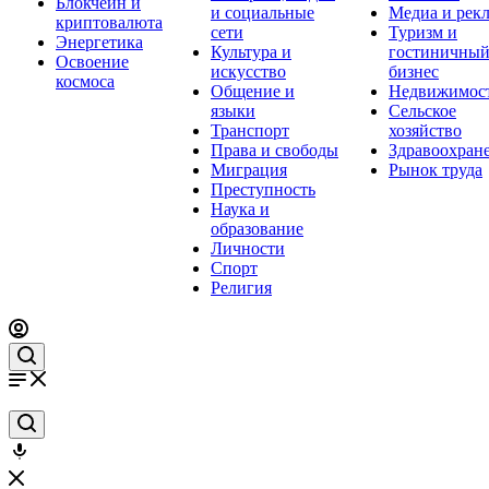
Блокчейн и
и социальные
Медиа и рек
криптовалюта
сети
Туризм и
Энергетика
Культура и
гостиничны
Освоение
искусство
бизнес
космоса
Общение и
Недвижимос
языки
Сельское
Транспорт
хозяйство
Права и свободы
Здравоохран
Миграция
Рынок труда
Преступность
Наука и
образование
Личности
Спорт
Религия