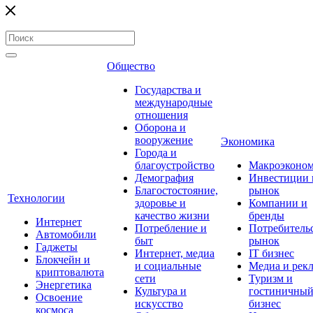
Общество
Государства и
международные
отношения
Оборона и
вооружение
Экономика
Города и
благоустройство
Макроэконо
Демография
Инвестиции 
Благостостояние,
рынок
Технологии
здоровье и
Компании и
качество жизни
бренды
Интернет
Потребление и
Потребитель
Автомобили
быт
рынок
Гаджеты
Интернет, медиа
IT бизнес
Блокчейн и
и социальные
Медиа и рек
криптовалюта
сети
Туризм и
Энергетика
Культура и
гостиничны
Освоение
искусство
бизнес
космоса