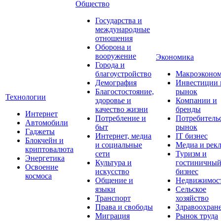
Общество
Государства и
международные
отношения
Оборона и
вооружение
Экономика
Города и
благоустройство
Макроэконо
Демография
Инвестиции 
Благостостояние,
рынок
Технологии
здоровье и
Компании и
качество жизни
бренды
Интернет
Потребление и
Потребитель
Автомобили
быт
рынок
Гаджеты
Интернет, медиа
IT бизнес
Блокчейн и
и социальные
Медиа и рек
криптовалюта
сети
Туризм и
Энергетика
Культура и
гостиничны
Освоение
искусство
бизнес
космоса
Общение и
Недвижимос
языки
Сельское
Транспорт
хозяйство
Права и свободы
Здравоохран
Миграция
Рынок труда