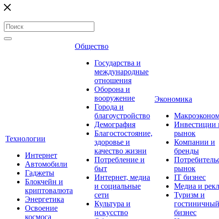
Общество
Государства и
международные
отношения
Оборона и
вооружение
Экономика
Города и
благоустройство
Макроэконо
Демография
Инвестиции 
Благостостояние,
рынок
Технологии
здоровье и
Компании и
качество жизни
бренды
Интернет
Потребление и
Потребитель
Автомобили
быт
рынок
Гаджеты
Интернет, медиа
IT бизнес
Блокчейн и
и социальные
Медиа и рек
криптовалюта
сети
Туризм и
Энергетика
Культура и
гостиничны
Освоение
искусство
бизнес
космоса