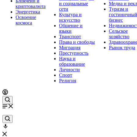
Блокчейн и
и социальные
Медиа и рек
криптовалюта
сети
Туризм и
Энергетика
Культура и
гостиничны
Освоение
искусство
бизнес
космоса
Общение и
Недвижимос
языки
Сельское
Транспорт
хозяйство
Права и свободы
Здравоохран
Миграция
Рынок труда
Преступность
Наука и
образование
Личности
Спорт
Религия