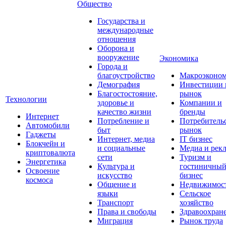
Общество
Государства и
международные
отношения
Оборона и
вооружение
Экономика
Города и
благоустройство
Макроэконо
Демография
Инвестиции 
Благостостояние,
рынок
Технологии
здоровье и
Компании и
качество жизни
бренды
Интернет
Потребление и
Потребитель
Автомобили
быт
рынок
Гаджеты
Интернет, медиа
IT бизнес
Блокчейн и
и социальные
Медиа и рек
криптовалюта
сети
Туризм и
Энергетика
Культура и
гостиничны
Освоение
искусство
бизнес
космоса
Общение и
Недвижимос
языки
Сельское
Транспорт
хозяйство
Права и свободы
Здравоохран
Миграция
Рынок труда