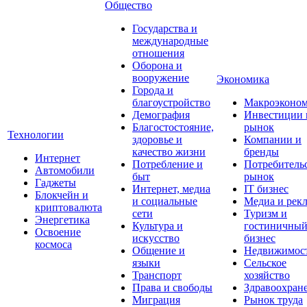
Общество
Государства и
международные
отношения
Оборона и
вооружение
Экономика
Города и
благоустройство
Макроэконо
Демография
Инвестиции 
Благостостояние,
рынок
Технологии
здоровье и
Компании и
качество жизни
бренды
Интернет
Потребление и
Потребитель
Автомобили
быт
рынок
Гаджеты
Интернет, медиа
IT бизнес
Блокчейн и
и социальные
Медиа и рек
криптовалюта
сети
Туризм и
Энергетика
Культура и
гостиничны
Освоение
искусство
бизнес
космоса
Общение и
Недвижимос
языки
Сельское
Транспорт
хозяйство
Права и свободы
Здравоохран
Миграция
Рынок труда