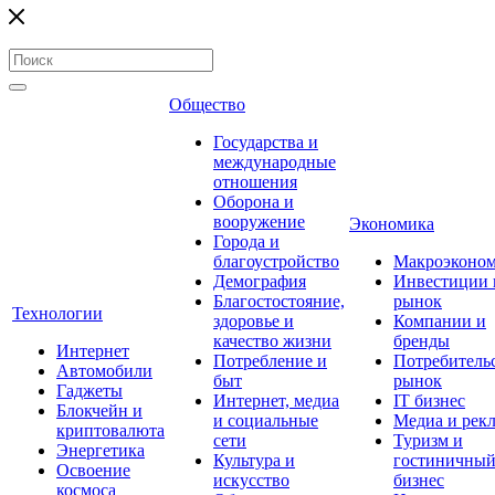
Общество
Государства и
международные
отношения
Оборона и
вооружение
Экономика
Города и
благоустройство
Макроэконо
Демография
Инвестиции 
Благостостояние,
рынок
Технологии
здоровье и
Компании и
качество жизни
бренды
Интернет
Потребление и
Потребитель
Автомобили
быт
рынок
Гаджеты
Интернет, медиа
IT бизнес
Блокчейн и
и социальные
Медиа и рек
криптовалюта
сети
Туризм и
Энергетика
Культура и
гостиничны
Освоение
искусство
бизнес
космоса