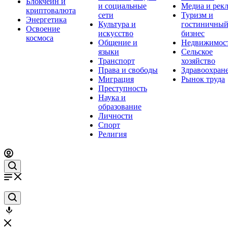
Блокчейн и
и социальные
Медиа и рек
криптовалюта
сети
Туризм и
Энергетика
Культура и
гостиничны
Освоение
искусство
бизнес
космоса
Общение и
Недвижимос
языки
Сельское
Транспорт
хозяйство
Права и свободы
Здравоохран
Миграция
Рынок труда
Преступность
Наука и
образование
Личности
Спорт
Религия