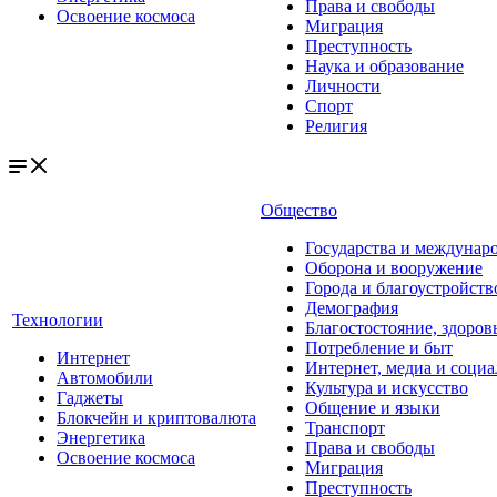
Права и свободы
Освоение космоса
Миграция
Преступность
Наука и образование
Личности
Спорт
Религия
Общество
Государства и междунар
Оборона и вооружение
Города и благоустройств
Демография
Технологии
Благостостояние, здоров
Потребление и быт
Интернет
Интернет, медиа и социа
Автомобили
Культура и искусство
Гаджеты
Общение и языки
Блокчейн и криптовалюта
Транспорт
Энергетика
Права и свободы
Освоение космоса
Миграция
Преступность