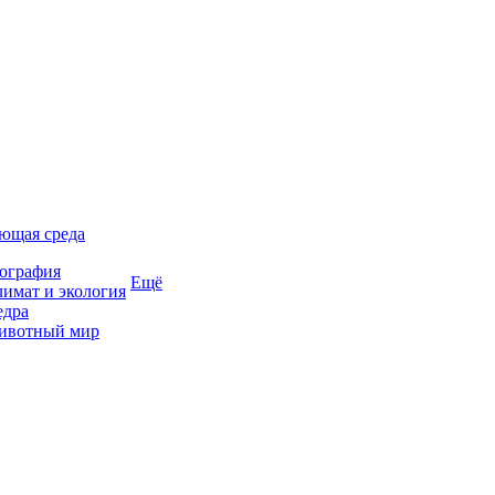
ющая среда
ография
Ещё
имат и экология
едра
ивотный мир