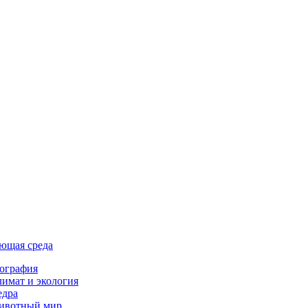
ющая среда
ография
имат и экология
едра
ивотный мир