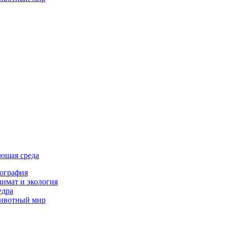
ющая среда
ография
имат и экология
едра
ивотный мир