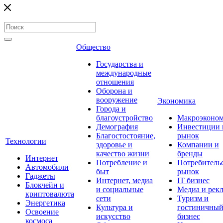
Общество
Государства и
международные
отношения
Оборона и
вооружение
Экономика
Города и
благоустройство
Макроэконо
Демография
Инвестиции 
Благостостояние,
рынок
Технологии
здоровье и
Компании и
качество жизни
бренды
Интернет
Потребление и
Потребитель
Автомобили
быт
рынок
Гаджеты
Интернет, медиа
IT бизнес
Блокчейн и
и социальные
Медиа и рек
криптовалюта
сети
Туризм и
Энергетика
Культура и
гостиничны
Освоение
искусство
бизнес
космоса