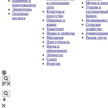
Блокчейн и
и социальные
Медиа и рек
криптовалюта
сети
Туризм и
Энергетика
Культура и
гостиничны
Освоение
искусство
бизнес
космоса
Общение и
Недвижимос
языки
Сельское
Транспорт
хозяйство
Права и свободы
Здравоохран
Миграция
Рынок труда
Преступность
Наука и
образование
Личности
Спорт
Религия