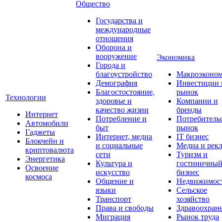
Общество
Государства и
международные
отношения
Оборона и
вооружение
Экономика
Города и
благоустройство
Макроэконо
Демография
Инвестиции 
Благостостояние,
рынок
Технологии
здоровье и
Компании и
качество жизни
бренды
Интернет
Потребление и
Потребитель
Автомобили
быт
рынок
Гаджеты
Интернет, медиа
IT бизнес
Блокчейн и
и социальные
Медиа и рек
криптовалюта
сети
Туризм и
Энергетика
Культура и
гостиничны
Освоение
искусство
бизнес
космоса
Общение и
Недвижимос
языки
Сельское
Транспорт
хозяйство
Права и свободы
Здравоохран
Миграция
Рынок труда