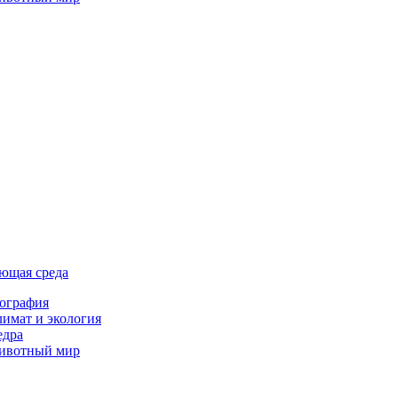
ющая среда
ография
имат и экология
едра
ивотный мир