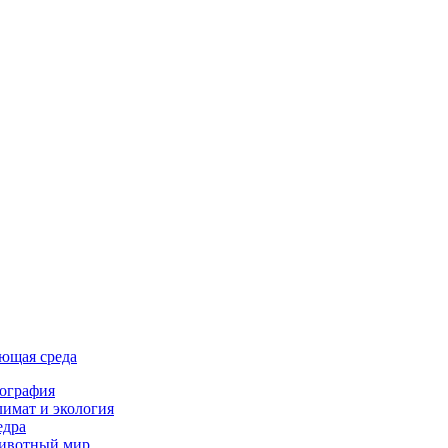
ющая среда
ография
имат и экология
едра
ивотный мир