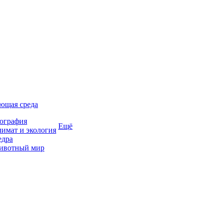
ющая среда
ография
Ещё
имат и экология
едра
ивотный мир