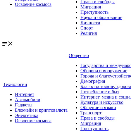
Права и свободы
Освоение космоса
Миграция
Преступность
Наука и образование
Личности
Спорт
Религия
Общество
Государства и междунар
Оборона и вооружение
Города и благоустройств
Демография
Технологии
Благостостояние, здоров
Потребление и быт
Интернет
Интернет, медиа и социа
Автомобили
Культура и искусство
Гаджеты
Общение и языки
Блокчейн и криптовалюта
Транспорт
Энергетика
Права и свободы
Освоение космоса
Миграция
Преступность