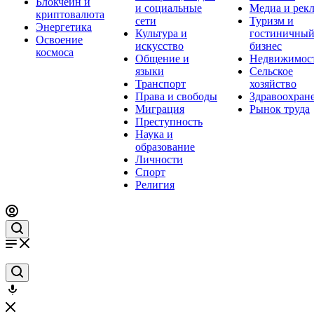
Блокчейн и
и социальные
Медиа и рек
криптовалюта
сети
Туризм и
Энергетика
Культура и
гостиничны
Освоение
искусство
бизнес
космоса
Общение и
Недвижимос
языки
Сельское
Транспорт
хозяйство
Права и свободы
Здравоохран
Миграция
Рынок труда
Преступность
Наука и
образование
Личности
Спорт
Религия