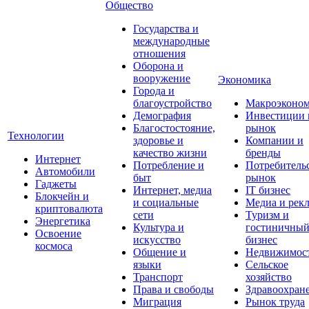
Общество
Государства и
международные
отношения
Оборона и
вооружение
Экономика
Города и
благоустройство
Макроэконо
Демография
Инвестиции 
Благостостояние,
рынок
Технологии
здоровье и
Компании и
качество жизни
бренды
Интернет
Потребление и
Потребитель
Автомобили
быт
рынок
Гаджеты
Интернет, медиа
IT бизнес
Блокчейн и
и социальные
Медиа и рек
криптовалюта
сети
Туризм и
Энергетика
Культура и
гостиничны
Освоение
искусство
бизнес
космоса
Общение и
Недвижимос
языки
Сельское
Транспорт
хозяйство
Права и свободы
Здравоохран
Миграция
Рынок труда