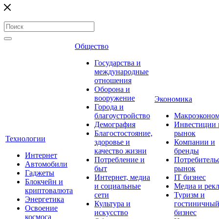
Общество
Государства и
международные
отношения
Оборона и
вооружение
Экономика
Города и
благоустройство
Макроэконо
Демография
Инвестиции 
Благостостояние,
рынок
Технологии
здоровье и
Компании и
качество жизни
бренды
Интернет
Потребление и
Потребитель
Автомобили
быт
рынок
Гаджеты
Интернет, медиа
IT бизнес
Блокчейн и
и социальные
Медиа и рек
криптовалюта
сети
Туризм и
Энергетика
Культура и
гостиничны
Освоение
искусство
бизнес
космоса