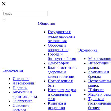
Общество
Государства и
международные
отношения
Оборона и
вооружение
Экономика
Города и
благоустройство
Макроэконо
Демография
Инвестиции 
Благостостояние,
рынок
Технологии
здоровье и
Компании и
качество жизни
бренды
Интернет
Потребление и
Потребитель
Автомобили
быт
рынок
Гаджеты
Интернет, медиа
IT бизнес
Блокчейн и
и социальные
Медиа и рек
криптовалюта
сети
Туризм и
Энергетика
Культура и
гостиничны
Освоение
искусство
бизнес
космоса