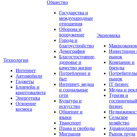
Общество
Государства и
международные
отношения
Оборона и
вооружение
Экономика
Города и
благоустройство
Макроэконо
Демография
Инвестиции 
Благостостояние,
рынок
Технологии
здоровье и
Компании и
качество жизни
бренды
Интернет
Потребление и
Потребитель
Автомобили
быт
рынок
Гаджеты
Интернет, медиа
IT бизнес
Блокчейн и
и социальные
Медиа и рек
криптовалюта
сети
Туризм и
Энергетика
Культура и
гостиничны
Освоение
искусство
бизнес
космоса
Общение и
Недвижимос
языки
Сельское
Транспорт
хозяйство
Права и свободы
Здравоохран
Миграция
Рынок труда