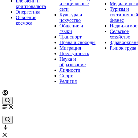
Блокчейн и
и социальные
Медиа и рек
криптовалюта
сети
Туризм и
Энергетика
Культура и
гостиничны
Освоение
искусство
бизнес
космоса
Общение и
Недвижимос
языки
Сельское
Транспорт
хозяйство
Права и свободы
Здравоохран
Миграция
Рынок труда
Преступность
Наука и
образование
Личности
Спорт
Религия