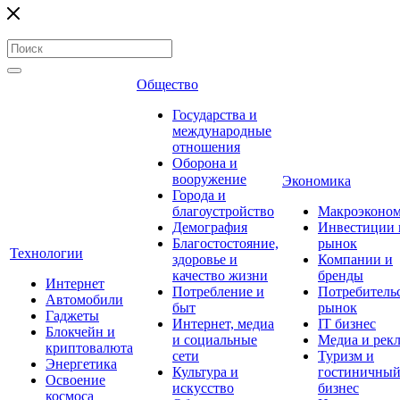
Общество
Государства и
международные
отношения
Оборона и
вооружение
Экономика
Города и
благоустройство
Макроэконо
Демография
Инвестиции 
Благостостояние,
рынок
Технологии
здоровье и
Компании и
качество жизни
бренды
Интернет
Потребление и
Потребитель
Автомобили
быт
рынок
Гаджеты
Интернет, медиа
IT бизнес
Блокчейн и
и социальные
Медиа и рек
криптовалюта
сети
Туризм и
Энергетика
Культура и
гостиничны
Освоение
искусство
бизнес
космоса