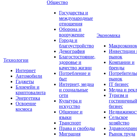
Общество
Государства и
международные
отношения
Оборона и
вооружение
Экономика
Города и
благоустройство
Макроэконо
Демография
Инвестиции 
Благостостояние,
рынок
Технологии
здоровье и
Компании и
качество жизни
бренды
Интернет
Потребление и
Потребитель
Автомобили
быт
рынок
Гаджеты
Интернет, медиа
IT бизнес
Блокчейн и
и социальные
Медиа и рек
криптовалюта
сети
Туризм и
Энергетика
Культура и
гостиничны
Освоение
искусство
бизнес
космоса
Общение и
Недвижимос
языки
Сельское
Транспорт
хозяйство
Права и свободы
Здравоохран
Миграция
Рынок труда