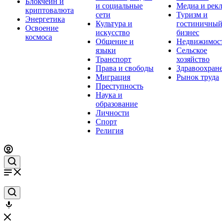
Блокчейн и
и социальные
Медиа и рек
криптовалюта
сети
Туризм и
Энергетика
Культура и
гостиничны
Освоение
искусство
бизнес
космоса
Общение и
Недвижимос
языки
Сельское
Транспорт
хозяйство
Права и свободы
Здравоохран
Миграция
Рынок труда
Преступность
Наука и
образование
Личности
Спорт
Религия