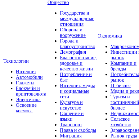
Общество
Государства и
международные
отношения
Оборона и
вооружение
Экономика
Города и
благоустройство
Макроэконо
Демография
Инвестиции 
Благостостояние,
рынок
Технологии
здоровье и
Компании и
качество жизни
бренды
Интернет
Потребление и
Потребитель
Автомобили
быт
рынок
Гаджеты
Интернет, медиа
IT бизнес
Блокчейн и
и социальные
Медиа и рек
криптовалюта
сети
Туризм и
Энергетика
Культура и
гостиничны
Освоение
искусство
бизнес
космоса
Общение и
Недвижимос
языки
Сельское
Транспорт
хозяйство
Права и свободы
Здравоохран
Миграция
Рынок труда