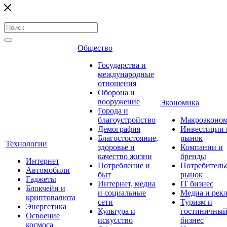
Общество
Государства и
международные
отношения
Оборона и
вооружение
Экономика
Города и
благоустройство
Макроэконо
Демография
Инвестиции 
Благостостояние,
рынок
Технологии
здоровье и
Компании и
качество жизни
бренды
Интернет
Потребление и
Потребитель
Автомобили
быт
рынок
Гаджеты
Интернет, медиа
IT бизнес
Блокчейн и
и социальные
Медиа и рек
криптовалюта
сети
Туризм и
Энергетика
Культура и
гостиничны
Освоение
искусство
бизнес
космоса