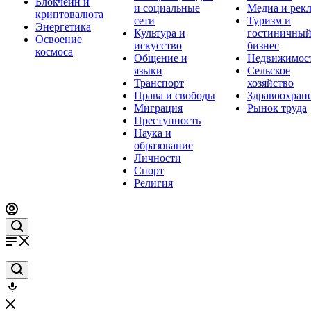
Блокчейн и
и социальные
Медиа и рек
криптовалюта
сети
Туризм и
Энергетика
Культура и
гостиничны
Освоение
искусство
бизнес
космоса
Общение и
Недвижимос
языки
Сельское
Транспорт
хозяйство
Права и свободы
Здравоохран
Миграция
Рынок труда
Преступность
Наука и
образование
Личности
Спорт
Религия