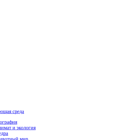
ющая среда
ография
имат и экология
едра
ивотный мир