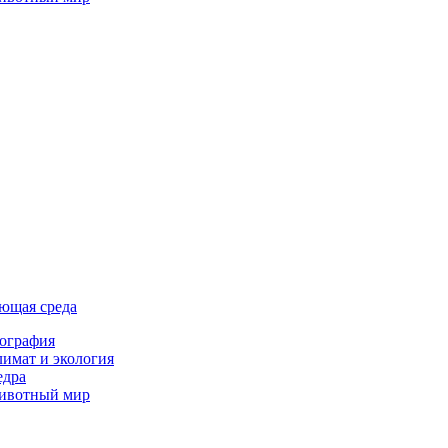
ющая среда
ография
имат и экология
едра
ивотный мир