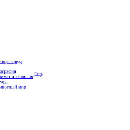
ющая среда
ография
Ещё
имат и экология
едра
ивотный мир