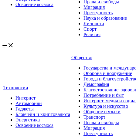
Права и свободы
Освоение космоса
Миграция
Преступность
Наука и образование
Личности
Спорт
Религия
Общество
Государства и междунар
Оборона и вооружение
Города и благоустройств
Демография
Технологии
Благостостояние, здоров
Потребление и быт
Интернет
Интернет, медиа и социа
Автомобили
Культура и искусство
Гаджеты
Общение и языки
Блокчейн и криптовалюта
Транспорт
Энергетика
Права и свободы
Освоение космоса
Миграция
Преступность