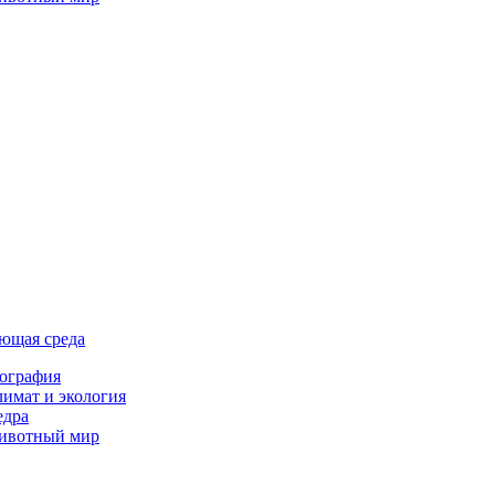
ющая среда
ография
имат и экология
едра
ивотный мир