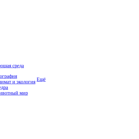
ющая среда
ография
Ещё
имат и экология
едра
ивотный мир