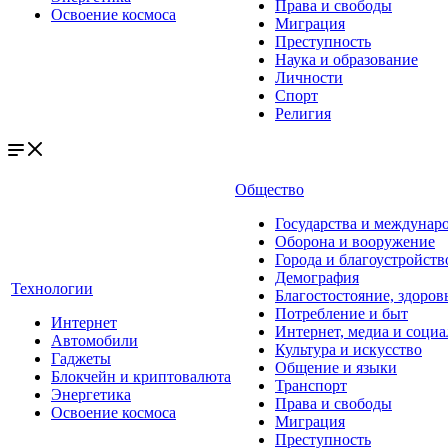
Права и свободы
Освоение космоса
Миграция
Преступность
Наука и образование
Личности
Спорт
Религия
Общество
Государства и междунар
Оборона и вооружение
Города и благоустройств
Демография
Технологии
Благостостояние, здоров
Потребление и быт
Интернет
Интернет, медиа и социа
Автомобили
Культура и искусство
Гаджеты
Общение и языки
Блокчейн и криптовалюта
Транспорт
Энергетика
Права и свободы
Освоение космоса
Миграция
Преступность