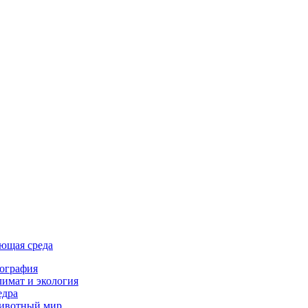
ющая среда
ография
имат и экология
едра
ивотный мир