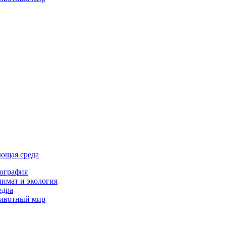
ющая среда
ография
имат и экология
едра
ивотный мир