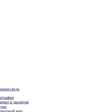
ющая среда
ография
имат и экология
едра
ивотный мир