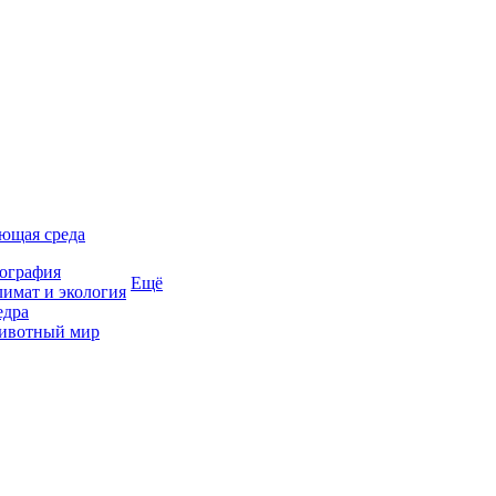
ющая среда
ография
Ещё
имат и экология
едра
ивотный мир