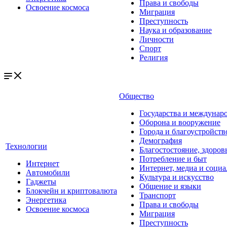
Права и свободы
Освоение космоса
Миграция
Преступность
Наука и образование
Личности
Спорт
Религия
Общество
Государства и междунар
Оборона и вооружение
Города и благоустройств
Демография
Технологии
Благостостояние, здоров
Потребление и быт
Интернет
Интернет, медиа и социа
Автомобили
Культура и искусство
Гаджеты
Общение и языки
Блокчейн и криптовалюта
Транспорт
Энергетика
Права и свободы
Освоение космоса
Миграция
Преступность