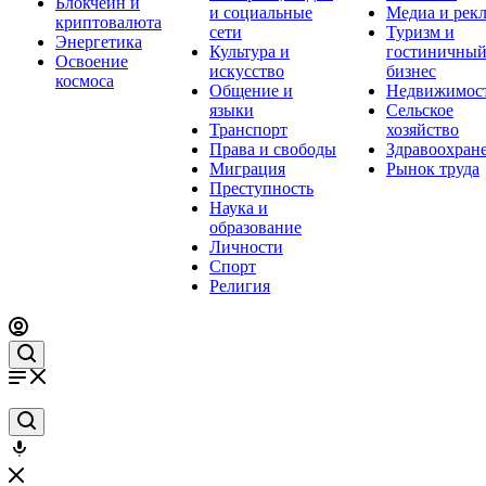
Блокчейн и
и социальные
Медиа и рек
криптовалюта
сети
Туризм и
Энергетика
Культура и
гостиничны
Освоение
искусство
бизнес
космоса
Общение и
Недвижимос
языки
Сельское
Транспорт
хозяйство
Права и свободы
Здравоохран
Миграция
Рынок труда
Преступность
Наука и
образование
Личности
Спорт
Религия