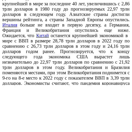
крупнейшей в мире за последние 40 лет, увеличившись с 2,86
трлн долларов в 1980 году до прогнозируемых 22,97 трлн
долларов в следующем году. Азиатские страны достигли
вершины рейтинга, а страны Западной Европы опустились.
Италия
больше не входит в первую десятку, а Германия,
Франция и Великобритания опустились еще ниже.
Ожидается, что
Китай
останется крупнейшей экономикой в ​​​​
мире с ВВП в размере 28,78 трлн долларов в 2022 году по
сравнению с 26,73 трлн долларов в этом году и 24,16 трлн
долларов годом ранее. Прогнозируется, что к концу
следующего года экономика США вырастет лишь
незначительно до 22,97 трлн долларов по сравнению с 21,92
трлн долларов в этом году. Великобритания и Бразилия
поменяются местами, при этом Великобритания поднимется с
9-го на 8-е место к 2022 году с показателем ВВП в 3,39 трлн
долларов. Экономисты считают, что пандемия коронавируса
замедлит рост мировой экономики, в некоторых случаях
обратив вспять рост слаборазвитых стран.
Визуализации крупнейших экономик мира построены на
данных
Международного валютного фонда
(МВФ). На
изображении выше показан размер ВВП каждой страны,
скорректированный в международных долларах на основе
текущих ценовых показателей. Теперь, когда мир выходит из
первой полной зимы пандемии коронавируса, эта