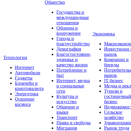
Общество
Государства и
международные
отношения
Оборона и
вооружение
Экономика
Города и
благоустройство
Макроэконо
Демография
Инвестиции 
Благостостояние,
рынок
Технологии
здоровье и
Компании и
качество жизни
бренды
Интернет
Потребление и
Потребитель
Автомобили
быт
рынок
Гаджеты
Интернет, медиа
IT бизнес
Блокчейн и
и социальные
Медиа и рек
криптовалюта
сети
Туризм и
Энергетика
Культура и
гостиничны
Освоение
искусство
бизнес
космоса
Общение и
Недвижимос
языки
Сельское
Транспорт
хозяйство
Права и свободы
Здравоохран
Миграция
Рынок труда