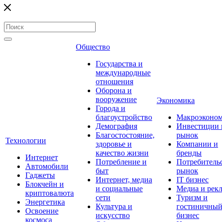
Общество
Государства и
международные
отношения
Оборона и
вооружение
Экономика
Города и
благоустройство
Макроэконо
Демография
Инвестиции 
Благостостояние,
рынок
Технологии
здоровье и
Компании и
качество жизни
бренды
Интернет
Потребление и
Потребитель
Автомобили
быт
рынок
Гаджеты
Интернет, медиа
IT бизнес
Блокчейн и
и социальные
Медиа и рек
криптовалюта
сети
Туризм и
Энергетика
Культура и
гостиничны
Освоение
искусство
бизнес
космоса