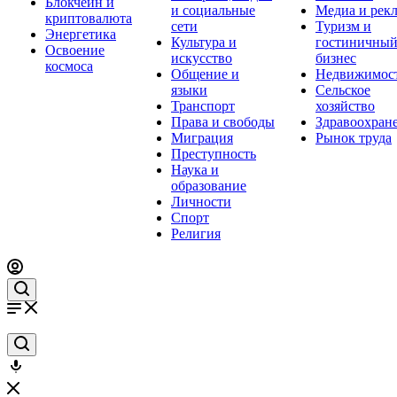
Блокчейн и
и социальные
Медиа и рек
криптовалюта
сети
Туризм и
Энергетика
Культура и
гостиничны
Освоение
искусство
бизнес
космоса
Общение и
Недвижимос
языки
Сельское
Транспорт
хозяйство
Права и свободы
Здравоохран
Миграция
Рынок труда
Преступность
Наука и
образование
Личности
Спорт
Религия