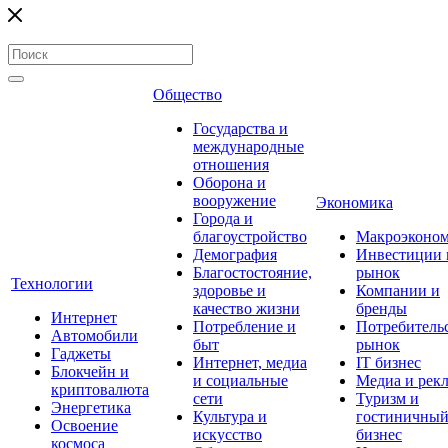
Общество
Государства и
международные
отношения
Оборона и
вооружение
Экономика
Города и
благоустройство
Макроэконо
Демография
Инвестиции 
Благостостояние,
рынок
Технологии
здоровье и
Компании и
качество жизни
бренды
Интернет
Потребление и
Потребитель
Автомобили
быт
рынок
Гаджеты
Интернет, медиа
IT бизнес
Блокчейн и
и социальные
Медиа и рек
криптовалюта
сети
Туризм и
Энергетика
Культура и
гостиничны
Освоение
искусство
бизнес
космоса