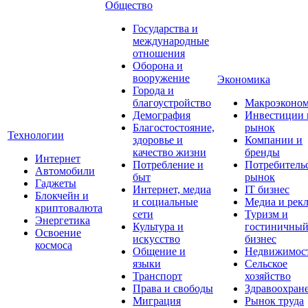
Общество
Государства и
международные
отношения
Оборона и
вооружение
Экономика
Города и
благоустройство
Макроэконо
Демография
Инвестиции 
Благостостояние,
рынок
Технологии
здоровье и
Компании и
качество жизни
бренды
Интернет
Потребление и
Потребитель
Автомобили
быт
рынок
Гаджеты
Интернет, медиа
IT бизнес
Блокчейн и
и социальные
Медиа и рек
криптовалюта
сети
Туризм и
Энергетика
Культура и
гостиничны
Освоение
искусство
бизнес
космоса
Общение и
Недвижимос
языки
Сельское
Транспорт
хозяйство
Права и свободы
Здравоохран
Миграция
Рынок труда